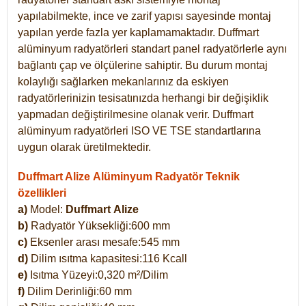
yapılabilmekte, ince ve zarif yapısı sayesinde montaj
yapılan yerde fazla yer kaplamamaktadır. Duffmart
alüminyum radyatörleri standart panel radyatörlerle aynı
bağlantı çap ve ölçülerine sahiptir. Bu durum montaj
kolaylığı sağlarken mekanlarınız da eskiyen
radyatörlerinizin tesisatınızda herhangi bir değişiklik
yapmadan değiştirilmesine olanak verir. Duffmart
alüminyum radyatörleri ISO VE TSE standartlarına
uygun olarak üretilmektedir.
Duffmart Alize Alüminyum Radyatör Teknik
özellikleri
a)
Model:
Duffmart
Alize
b)
Radyatör Yüksekliği:600 mm
c)
Eksenler arası mesafe:545 mm
d)
Dilim ısıtma kapasitesi:116 Kcall
e)
Isıtma Yüzeyi:0,320 m²/Dilim
f)
Dilim Derinliği:60 mm