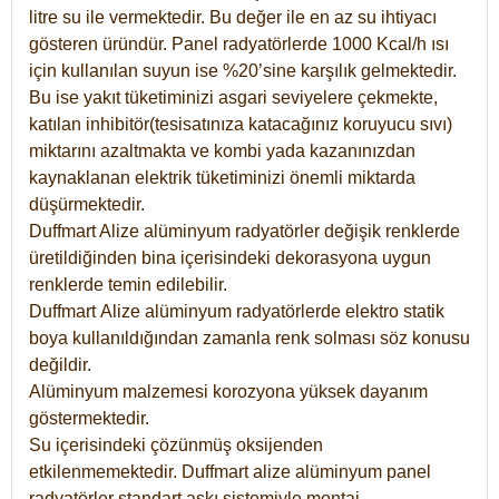
litre su ile vermektedir. Bu değer ile en az su ihtiyacı
gösteren üründür. Panel radyatörlerde 1000 Kcal/h ısı
için kullanılan suyun ise %20’sine karşılık gelmektedir.
Bu ise yakıt tüketiminizi asgari seviyelere çekmekte,
katılan inhibitör(tesisatınıza katacağınız koruyucu sıvı)
miktarını azaltmakta ve kombi yada kazanınızdan
kaynaklanan elektrik tüketiminizi önemli miktarda
düşürmektedir.
Duffmart Alize alüminyum radyatörler değişik renklerde
üretildiğinden bina içerisindeki dekorasyona uygun
renklerde temin edilebilir.
Duffmart
Alize
alüminyum radyatörlerde elektro statik
boya kullanıldığından zamanla renk solması söz konusu
değildir.
Alüminyum malzemesi korozyona yüksek dayanım
göstermektedir.
Su içerisindeki çözünmüş oksijenden
etkilenmemektedir. Duffmart alize alüminyum panel
radyatörler standart askı sistemiyle montaj