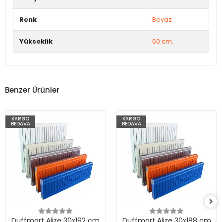
Renk
Beyaz
Yükseklik
60 cm.
Benzer Ürünler
KARGO
KARGO
BEDAVA
BEDAVA
Duffmart Alize 30x192 cm
Duffmart Alize 30x188 cm