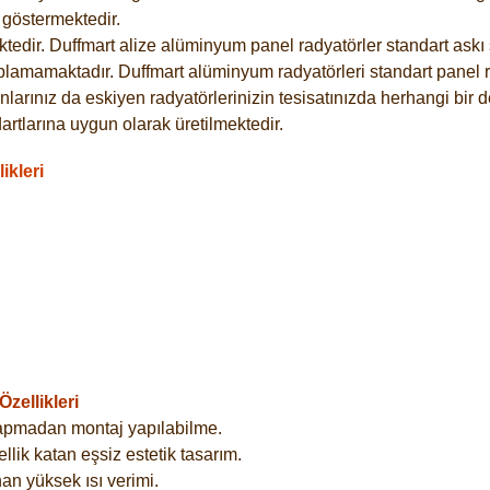
göstermektedir.
dir. Duffmart alize alüminyum panel radyatörler standart askı s
plamamaktadır. Duffmart alüminyum radyatörleri standart panel ra
larınız da eskiyen radyatörlerinizin tesisatınızda herhangi bir d
tlarına uygun olarak üretilmektedir.
ikleri
zellikleri
yapmadan montaj yapılabilme.
lik katan eşsiz estetik tasarım.
an yüksek ısı verimi.