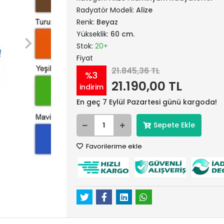
Radyatör Modeli:
Alize
Renk:
Beyaz
Yükseklik:
60 cm.
Stok:
20+
Fiyat
21.845,36 TL
%3
21.190,00 TL
indirim
En geç 7 Eylül Pazartesi günü kargoda!
Sepete Ekle
Favorilerime ekle