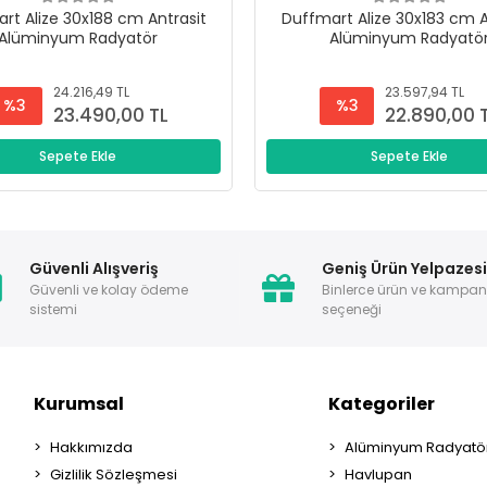
rt Alize 30x188 cm Antrasit
Duffmart Alize 30x183 cm A
Alüminyum Radyatör
Alüminyum Radyatö
24.216,49 TL
23.597,94 TL
%3
%3
23.490,00 TL
22.890,00 
Sepete Ekle
Sepete Ekle
Güvenli Alışveriş
Geniş Ürün Yelpazes
Güvenli ve kolay ödeme
Binlerce ürün ve kampa
sistemi
seçeneği
Kurumsal
Kategoriler
Hakkımızda
Alüminyum Radyatör
Gizlilik Sözleşmesi
Havlupan