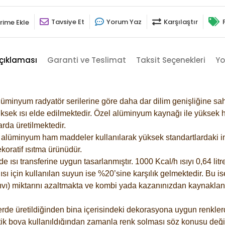
Tavsiye Et
Yorum Yaz
Karşılaştır
rime Ekle
çıklaması
Garanti ve Teslimat
Taksit Seçenekleri
Yo
lüminyum radyatör serilerine göre daha dar dilim genişliğine sah
ksek ısı elde edilmektedir. Özel alüminyum kaynağı ile yüksek hi
rda üretilmektedir.
alüminyum ham maddeler kullanılarak yüksek standartlardaki imal
koratif ısıtma ürünüdür.
ısı transferine uygun tasarlanmıştır. 1000 Kcal/h ısıyı 0,64 litre
sı için kullanılan suyun ise %20’sine karşılık gelmektedir. Bu is
 sıvı) miktarını azaltmakta ve kombi yada kazanınızdan kaynaklan
rde üretildiğinden bina içerisindeki dekorasyona uygun renklerde
ik boya kullanıldığından zamanla renk solması söz konusu değil