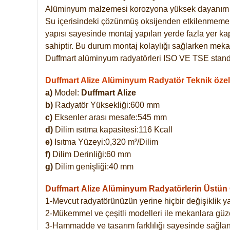
Alüminyum malzemesi korozyona yüksek dayanım 
Su içerisindeki çözünmüş oksijenden etkilenmemekte
yapısı sayesinde montaj yapılan yerde fazla yer ka
sahiptir. Bu durum montaj kolaylığı sağlarken mekan
Duffmart alüminyum radyatörleri ISO VE TSE standar
Duffmart Alize Alüminyum Radyatör Teknik özell
a)
Model:
Duffmart
Alize
b)
Radyatör Yüksekliği:600 mm
c)
Eksenler arası mesafe:545 mm
d)
Dilim ısıtma kapasitesi:116 Kcall
e)
Isıtma Yüzeyi:0,320 m²/Dilim
f)
Dilim Derinliği:60 mm
g)
Dilim genişliği:40 mm
Duffmart Alize
Alüminyum Radyatörlerin Üstün Ö
1-Mevcut radyatörünüzün yerine hiçbir değişiklik 
2-Mükemmel ve çeşitli modelleri ile mekanlara güzel
3-Hammadde ve tasarım farklılığı sayesinde sağlan