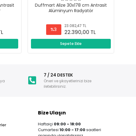
ntrasit
Duffmart Alize 30x178 cm Antrasit
Duf
r
Alüminyum Radyatör
23.082,47 TL
%3
TL
22.390,00 TL
Sepete Ekle
i
7 / 24 DESTEK
nya
Öneri ve şikayetlerinizi bize
iletebilirsiniz.
Bize Ulaşın
Haftaiçi
09:00 - 18:00
ler
Cumartesi
10:00 - 17:00
saatleri
arasında ulaşabilirsiniz.