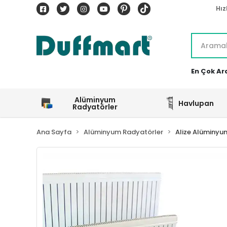
Hız
En Çok Ar
Alüminyum
Havlupan
Radyatörler
Ana Sayfa
Alüminyum Radyatörler
Alize Alüminyu