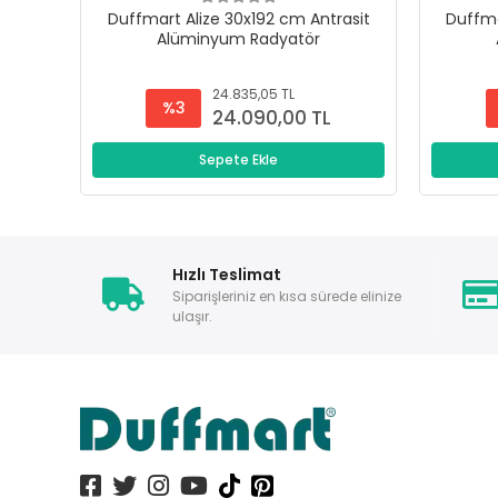
Duffmart Alize 30x192 cm Antrasit
Duffma
Alüminyum Radyatör
24.835,05 TL
%3
24.090,00 TL
Sepete Ekle
Hızlı Teslimat
Siparişleriniz en kısa sürede elinize
ulaşır.