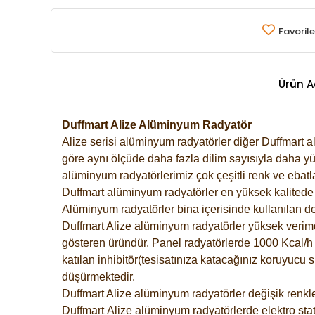
Favorile
Ürün A
Duffmart Alize Alüminyum Radyatör
Alize serisi alüminyum radyatörler diğer Duffmart a
göre aynı ölçüde daha fazla dilim sayısıyla daha yü
alüminyum radyatörlerimiz çok çeşitli renk ve ebatla
Duffmart alüminyum radyatörler en yüksek kalitede 
Alüminyum radyatörler bina içerisinde kullanılan de
Duffmart Alize alüminyum radyatörler yüksek verimde 
gösteren üründür. Panel radyatörlerde 1000 Kcal/h ı
katılan inhibitör(tesisatınıza katacağınız koruyucu
düşürmektedir.
Duffmart Alize alüminyum radyatörler değişik renkle
Duffmart
Alize
alüminyum radyatörlerde elektro stat