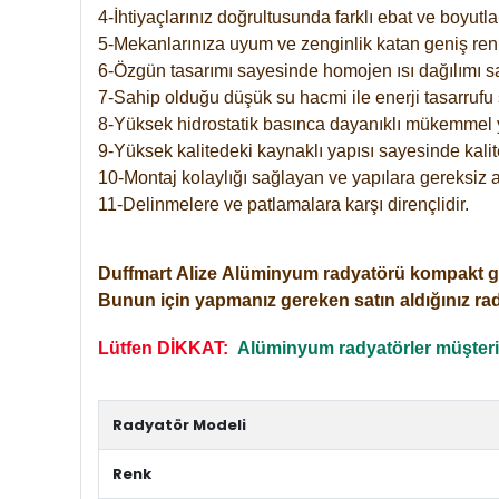
4-İhtiyaçlarınız doğrultusunda farklı ebat ve boyutla
5-Mekanlarınıza uyum ve zenginlik katan geniş renk 
6-Özgün tasarımı sayesinde homojen ısı dağılımı s
7-Sahip olduğu düşük su hacmi ile enerji tasarrufu 
8-Yüksek hidrostatik basınca dayanıklı mükemmel 
9-Yüksek kalitedeki kaynaklı yapısı sayesinde kalit
10-Montaj kolaylığı sağlayan ve yapılara gereksiz a
11-Delinmelere ve patlamalara karşı dirençlidir.
Duffmart
Alize
Alüminyum radyatörü kompakt girişl
Bunun için yapmanız gereken satın aldığınız ra
Lütfen DİKKAT:
Alüminyum radyatörler müşterile
Radyatör Modeli
Renk