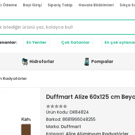
lı Ödeme
Bayi Girişi
Sipariş Takip
Havale Bildirimleri
Sıkça S
ananlar:
En Yeniler
Çok Satanlar
En çok oylana
Hidroforlar
Pompalar
m Radyatörler
Duffmart Alize 60x125 cm Be
Ürün Kodu:
DR84824
Barkod:
8681966048255
Marka:
Duffmart
Kategori:
Alize Alüminyum Radyatörler