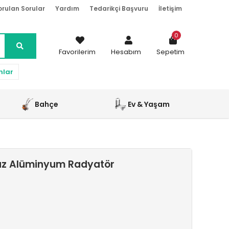
orulan Sorular
Yardım
Tedarikçi Başvuru
İletişim
0
Favorilerim
Hesabım
Sepetim
nlar
Bahçe
Ev & Yaşam
yaz Alüminyum Radyatör