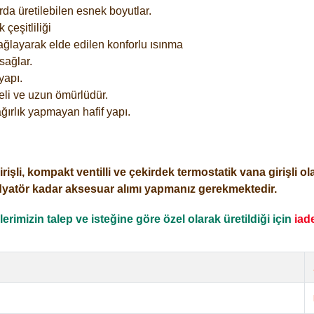
rda üretilebilen esnek boyutlar.
çeşitliliği
ağlayarak elde edilen konforlu ısınma
sağlar.
yapı.
eli ve uzun ömürlüdür.
ğırlık yapmayan hafif yapı.
i, kompakt ventilli ve çekirdek termostatik vana girişli olar
dyatör kadar aksesuar alımı yapmanız gerekmektedir.
rimizin talep ve isteğine göre özel olarak üretildiği için
iad