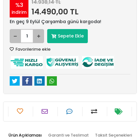
14.938,14 TL
%3
14.490,00 TL
indirim
En geç 9 Eylül Çarşamba günü kargoda!
Sepete Ekle
Favorilerime ekle
Ürün Açıklaması
Garanti ve Teslimat
Taksit Seçenekleri