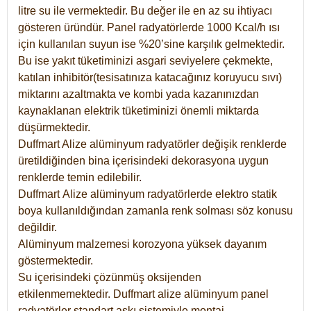
litre su ile vermektedir. Bu değer ile en az su ihtiyacı
gösteren üründür. Panel radyatörlerde 1000 Kcal/h ısı
için kullanılan suyun ise %20’sine karşılık gelmektedir.
Bu ise yakıt tüketiminizi asgari seviyelere çekmekte,
katılan inhibitör(tesisatınıza katacağınız koruyucu sıvı)
miktarını azaltmakta ve kombi yada kazanınızdan
kaynaklanan elektrik tüketiminizi önemli miktarda
düşürmektedir.
Duffmart Alize alüminyum radyatörler değişik renklerde
üretildiğinden bina içerisindeki dekorasyona uygun
renklerde temin edilebilir.
Duffmart
Alize
alüminyum radyatörlerde elektro statik
boya kullanıldığından zamanla renk solması söz konusu
değildir.
Alüminyum malzemesi korozyona yüksek dayanım
göstermektedir.
Su içerisindeki çözünmüş oksijenden
etkilenmemektedir. Duffmart alize alüminyum panel
radyatörler standart askı sistemiyle montaj