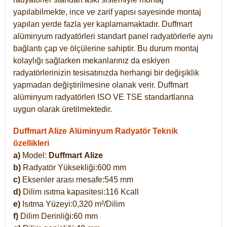
yapılabilmekte, ince ve zarif yapısı sayesinde montaj
yapılan yerde fazla yer kaplamamaktadır. Duffmart
alüminyum radyatörleri standart panel radyatörlerle aynı
bağlantı çap ve ölçülerine sahiptir. Bu durum montaj
kolaylığı sağlarken mekanlarınız da eskiyen
radyatörlerinizin tesisatınızda herhangi bir değişiklik
yapmadan değiştirilmesine olanak verir. Duffmart
alüminyum radyatörleri ISO VE TSE standartlarına
uygun olarak üretilmektedir.
Duffmart Alize Alüminyum Radyatör Teknik
özellikleri
a)
Model:
Duffmart
Alize
b)
Radyatör Yüksekliği:600 mm
c)
Eksenler arası mesafe:545 mm
d)
Dilim ısıtma kapasitesi:116 Kcall
e)
Isıtma Yüzeyi:0,320 m²/Dilim
f)
Dilim Derinliği:60 mm