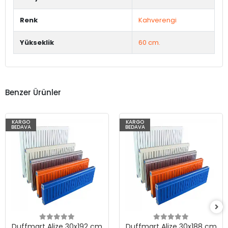
Renk
Kahverengi
Yükseklik
60 cm.
Benzer Ürünler
KARGO
KARGO
BEDAVA
BEDAVA
Duffmart Alize 30x192 cm
Duffmart Alize 30x188 cm