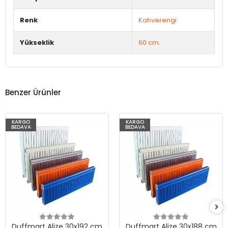
Renk
Kahverengi
Yükseklik
60 cm.
Benzer Ürünler
KARGO
KARGO
BEDAVA
BEDAVA
Duffmart Alize 30x192 cm
Duffmart Alize 30x188 cm