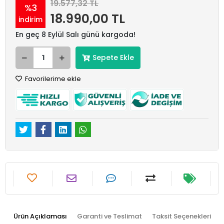
19.577,32 TL
%3
18.990,00 TL
indirim
En geç 8 Eylül Salı günü kargoda!
Sepete Ekle
Favorilerime ekle
Ürün Açıklaması
Garanti ve Teslimat
Taksit Seçenekleri