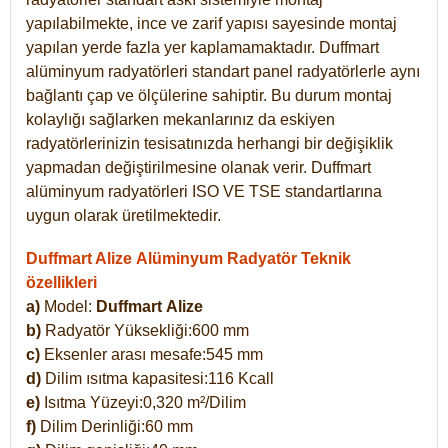
yapılabilmekte, ince ve zarif yapısı sayesinde montaj
yapılan yerde fazla yer kaplamamaktadır. Duffmart
alüminyum radyatörleri standart panel radyatörlerle aynı
bağlantı çap ve ölçülerine sahiptir. Bu durum montaj
kolaylığı sağlarken mekanlarınız da eskiyen
radyatörlerinizin tesisatınızda herhangi bir değişiklik
yapmadan değiştirilmesine olanak verir. Duffmart
alüminyum radyatörleri ISO VE TSE standartlarına
uygun olarak üretilmektedir.
Duffmart Alize Alüminyum Radyatör Teknik
özellikleri
a)
Model:
Duffmart
Alize
b)
Radyatör Yüksekliği:600 mm
c)
Eksenler arası mesafe:545 mm
d)
Dilim ısıtma kapasitesi:116 Kcall
e)
Isıtma Yüzeyi:0,320 m²/Dilim
f)
Dilim Derinliği:60 mm