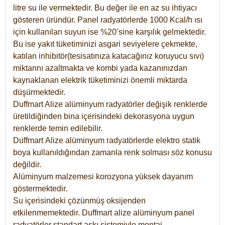
litre su ile vermektedir. Bu değer ile en az su ihtiyacı
gösteren üründür. Panel radyatörlerde 1000 Kcal/h ısı
için kullanılan suyun ise %20’sine karşılık gelmektedir.
Bu ise yakıt tüketiminizi asgari seviyelere çekmekte,
katılan inhibitör(tesisatınıza katacağınız koruyucu sıvı)
miktarını azaltmakta ve kombi yada kazanınızdan
kaynaklanan elektrik tüketiminizi önemli miktarda
düşürmektedir.
Duffmart Alize alüminyum radyatörler değişik renklerde
üretildiğinden bina içerisindeki dekorasyona uygun
renklerde temin edilebilir.
Duffmart
Alize
alüminyum radyatörlerde elektro statik
boya kullanıldığından zamanla renk solması söz konusu
değildir.
Alüminyum malzemesi korozyona yüksek dayanım
göstermektedir.
Su içerisindeki çözünmüş oksijenden
etkilenmemektedir. Duffmart alize alüminyum panel
radyatörler standart askı sistemiyle montaj