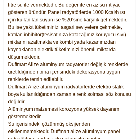
litre su ile vermektedir. Bu değer ile en az su ihtiyacı
gösteren üründür. Panel radyatörlerde 1000 Kcal/h ısı
için kullanılan suyun ise %20’sine karşılık gelmektedir.
Bu ise yakıt tüketiminizi asgari seviyelere çekmekte,
katılan inhibitör(tesisatınıza katacağınız koruyucu sıvı)
miktarını azaltmakta ve kombi yada kazanınızdan
kaynaklanan elektrik tüketiminizi önemli miktarda
düşürmektedir.
Duffmart Alize alüminyum radyatörler değişik renklerde
üretildiğinden bina içerisindeki dekorasyona uygun
renklerde temin edilebilir.
Duffmart
Alize
alüminyum radyatörlerde elektro statik
boya kullanıldığından zamanla renk solması söz konusu
değildir.
Alüminyum malzemesi korozyona yüksek dayanım
göstermektedir.
Su içerisindeki çözünmüş oksijenden
etkilenmemektedir. Duffmart alize alüminyum panel
radyatörler standart askı sistemiyle montaj