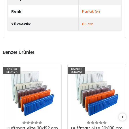
Renk
Parlak Gri
Yükseklik
60 cm.
Benzer Ürünler
KARGO
KARGO
BEDAVA
BEDAVA
Duffmart Alize 30x192 cm
Duffmart Alize 30x188 cm