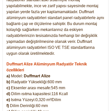
yapılabilmekte, ince ve zarif yapısı sayesinde montaj
yapılan yerde fazla yer kaplamamaktadır. Duffmart
alüminyum radyatörleri standart panel radyatörlerle aynı
bağlantı çap ve ölçülerine sahiptir. Bu durum montaj
kolaylığı sağlarken mekanlarınız da eskiyen
radyatörlerinizin tesisatınızda herhangi bir değişiklik
yapmadan değiştirilmesine olanak verir. Duffmart
alüminyum radyatörleri ISO VE TSE standartlarına
uygun olarak üretilmektedir.
Duffmart Alize Alüminyum Radyatör Teknik
özellikleri
a)
Model:
Duffmart
Alize
b)
Radyatör Yüksekliği:600 mm
c)
Eksenler arası mesafe:545 mm
d)
Dilim ısıtma kapasitesi:116 Kcall
e)
Isıtma Yüzeyi:0,320 m²/Dilim
f)
Dilim Derinliği:60 mm