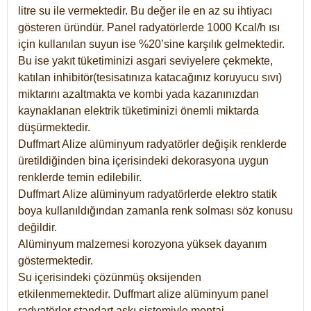
litre su ile vermektedir. Bu değer ile en az su ihtiyacı
gösteren üründür. Panel radyatörlerde 1000 Kcal/h ısı
için kullanılan suyun ise %20’sine karşılık gelmektedir.
Bu ise yakıt tüketiminizi asgari seviyelere çekmekte,
katılan inhibitör(tesisatınıza katacağınız koruyucu sıvı)
miktarını azaltmakta ve kombi yada kazanınızdan
kaynaklanan elektrik tüketiminizi önemli miktarda
düşürmektedir.
Duffmart Alize alüminyum radyatörler değişik renklerde
üretildiğinden bina içerisindeki dekorasyona uygun
renklerde temin edilebilir.
Duffmart
Alize
alüminyum radyatörlerde elektro statik
boya kullanıldığından zamanla renk solması söz konusu
değildir.
Alüminyum malzemesi korozyona yüksek dayanım
göstermektedir.
Su içerisindeki çözünmüş oksijenden
etkilenmemektedir. Duffmart alize alüminyum panel
radyatörler standart askı sistemiyle montaj