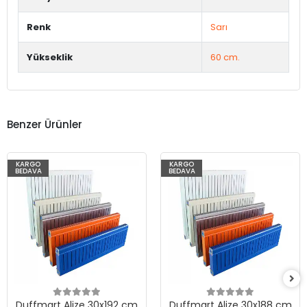
Renk
Sarı
Yükseklik
60 cm.
Benzer Ürünler
KARGO
KARGO
BEDAVA
BEDAVA
Duffmart Alize 30x192 cm
Duffmart Alize 30x188 cm