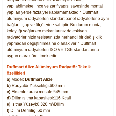
yapılabilmekte, ince ve zarif yapısı sayesinde montaj
yapılan yerde fazla yer kaplamamaktadır. Duffmart
alüminyum radyatörleri standart panel radyatörlerle aynı
bağlantı çap ve ölçülerine sahiptir. Bu durum montaj
kolaylığı sağlarken mekanlarınız da eskiyen
radyatörlerinizin tesisatınızda herhangi bir değişiklik
yapmadan değiştirilmesine olanak verir. Duffmart
alüminyum radyatörleri ISO VE TSE standartlarına
uygun olarak üretilmektedir.
Duffmart Alize Alüminyum Radyatör Teknik
özellikleri
a)
Model:
Duffmart
Alize
b)
Radyatör Yüksekliği:600 mm
c)
Eksenler arası mesafe:545 mm
d)
Dilim ısıtma kapasitesi:116 Kcall
e)
Isıtma Yüzeyi:0,320 m²/Dilim
f)
Dilim Derinliği:60 mm