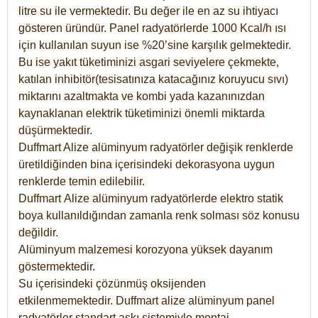
litre su ile vermektedir. Bu değer ile en az su ihtiyacı
gösteren üründür. Panel radyatörlerde 1000 Kcal/h ısı
için kullanılan suyun ise %20’sine karşılık gelmektedir.
Bu ise yakıt tüketiminizi asgari seviyelere çekmekte,
katılan inhibitör(tesisatınıza katacağınız koruyucu sıvı)
miktarını azaltmakta ve kombi yada kazanınızdan
kaynaklanan elektrik tüketiminizi önemli miktarda
düşürmektedir.
Duffmart Alize alüminyum radyatörler değişik renklerde
üretildiğinden bina içerisindeki dekorasyona uygun
renklerde temin edilebilir.
Duffmart
Alize
alüminyum radyatörlerde elektro statik
boya kullanıldığından zamanla renk solması söz konusu
değildir.
Alüminyum malzemesi korozyona yüksek dayanım
göstermektedir.
Su içerisindeki çözünmüş oksijenden
etkilenmemektedir. Duffmart alize alüminyum panel
radyatörler standart askı sistemiyle montaj