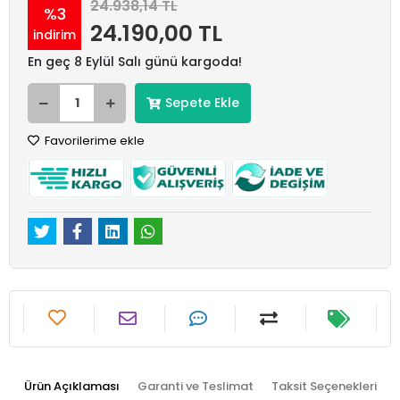
24.938,14 TL
%3
24.190,00 TL
indirim
En geç 8 Eylül Salı günü kargoda!
Sepete Ekle
Favorilerime ekle
Ürün Açıklaması
Garanti ve Teslimat
Taksit Seçenekleri