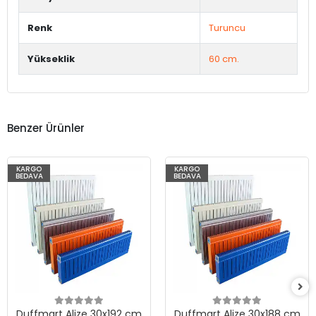
Renk
Turuncu
Yükseklik
60 cm.
Benzer Ürünler
KARGO
KARGO
BEDAVA
BEDAVA
Duffmart Alize 30x192 cm
Duffmart Alize 30x188 cm