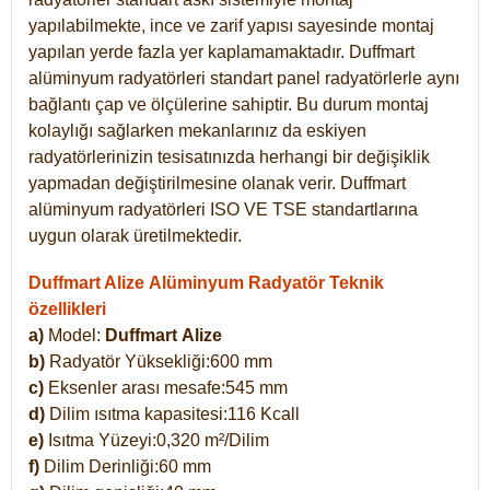
yapılabilmekte, ince ve zarif yapısı sayesinde montaj
yapılan yerde fazla yer kaplamamaktadır. Duffmart
alüminyum radyatörleri standart panel radyatörlerle aynı
bağlantı çap ve ölçülerine sahiptir. Bu durum montaj
kolaylığı sağlarken mekanlarınız da eskiyen
radyatörlerinizin tesisatınızda herhangi bir değişiklik
yapmadan değiştirilmesine olanak verir. Duffmart
alüminyum radyatörleri ISO VE TSE standartlarına
uygun olarak üretilmektedir.
Duffmart Alize Alüminyum Radyatör Teknik
özellikleri
a)
Model:
Duffmart
Alize
b)
Radyatör Yüksekliği:600 mm
c)
Eksenler arası mesafe:545 mm
d)
Dilim ısıtma kapasitesi:116 Kcall
e)
Isıtma Yüzeyi:0,320 m²/Dilim
f)
Dilim Derinliği:60 mm