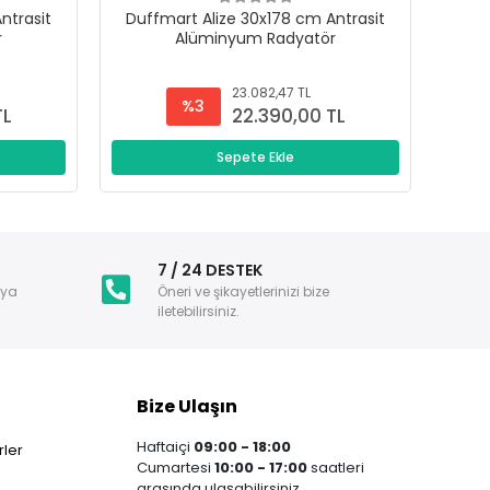
ntrasit
Duffmart Alize 30x178 cm Antrasit
Duf
r
Alüminyum Radyatör
23.082,47 TL
%3
TL
22.390,00 TL
Sepete Ekle
i
7 / 24 DESTEK
nya
Öneri ve şikayetlerinizi bize
iletebilirsiniz.
Bize Ulaşın
Haftaiçi
09:00 - 18:00
ler
Cumartesi
10:00 - 17:00
saatleri
arasında ulaşabilirsiniz.