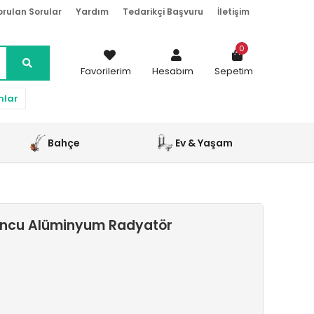
orulan Sorular
Yardım
Tedarikçi Başvuru
İletişim
0
Favorilerim
Hesabım
Sepetim
nlar
Bahçe
Ev & Yaşam
runcu Alüminyum Radyatör