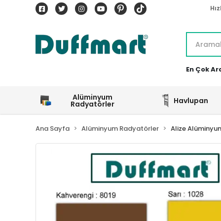
Hız
En Çok Ar
Alüminyum
Havlupan
Radyatörler
Ana Sayfa
Alüminyum Radyatörler
Alize Alüminyu