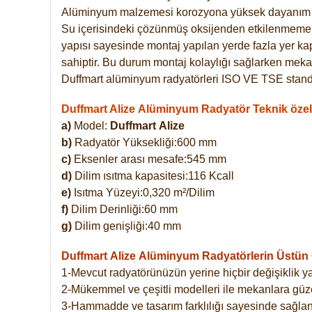
Alüminyum malzemesi korozyona yüksek dayanım 
Su içerisindeki çözünmüş oksijenden etkilenmemekte
yapısı sayesinde montaj yapılan yerde fazla yer ka
sahiptir. Bu durum montaj kolaylığı sağlarken mekan
Duffmart alüminyum radyatörleri ISO VE TSE standar
Duffmart Alize Alüminyum Radyatör Teknik özell
a)
Model:
Duffmart
Alize
b)
Radyatör Yüksekliği:600 mm
c)
Eksenler arası mesafe:545 mm
d)
Dilim ısıtma kapasitesi:116 Kcall
e)
Isıtma Yüzeyi:0,320 m²/Dilim
f)
Dilim Derinliği:60 mm
g)
Dilim genişliği:40 mm
Duffmart Alize
Alüminyum Radyatörlerin Üstün Ö
1-Mevcut radyatörünüzün yerine hiçbir değişiklik 
2-Mükemmel ve çeşitli modelleri ile mekanlara güzel
3-Hammadde ve tasarım farklılığı sayesinde sağlan