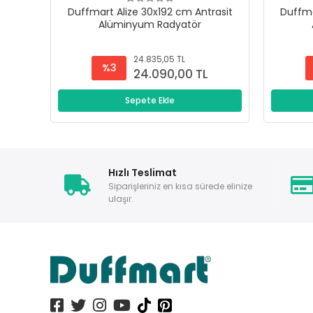
Duffmart Alize 30x192 cm Antrasit
Duffma
Alüminyum Radyatör
24.835,05 TL
%3
24.090,00 TL
Sepete Ekle
Hızlı Teslimat
Siparişleriniz en kısa sürede elinize
ulaşır.