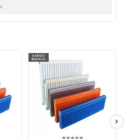
m.
KARGO
KARG
BEDAVA
BEDAV