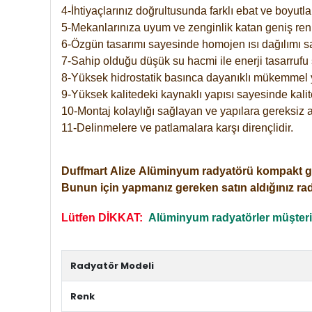
4-İhtiyaçlarınız doğrultusunda farklı ebat ve boyutla
5-Mekanlarınıza uyum ve zenginlik katan geniş renk 
6-Özgün tasarımı sayesinde homojen ısı dağılımı s
7-Sahip olduğu düşük su hacmi ile enerji tasarrufu 
8-Yüksek hidrostatik basınca dayanıklı mükemmel 
9-Yüksek kalitedeki kaynaklı yapısı sayesinde kalit
10-Montaj kolaylığı sağlayan ve yapılara gereksiz a
11-Delinmelere ve patlamalara karşı dirençlidir.
Duffmart
Alize
Alüminyum radyatörü kompakt girişl
Bunun için yapmanız gereken satın aldığınız ra
Lütfen DİKKAT:
Alüminyum radyatörler müşterile
Radyatör Modeli
Renk