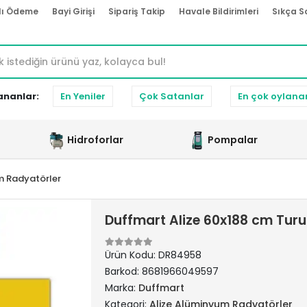
lı Ödeme
Bayi Girişi
Sipariş Takip
Havale Bildirimleri
Sıkça S
ananlar:
En Yeniler
Çok Satanlar
En çok oylana
Hidroforlar
Pompalar
m Radyatörler
Duffmart Alize 60x188 cm Tu
Ürün Kodu:
DR84958
Barkod:
8681966049597
Marka:
Duffmart
Kategori:
Alize Alüminyum Radyatörler