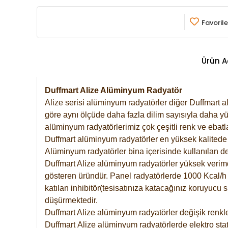
Favorile
Ürün A
Duffmart Alize Alüminyum Radyatör
Alize serisi alüminyum radyatörler diğer Duffmart a
göre aynı ölçüde daha fazla dilim sayısıyla daha yü
alüminyum radyatörlerimiz çok çeşitli renk ve ebatla
Duffmart alüminyum radyatörler en yüksek kalitede 
Alüminyum radyatörler bina içerisinde kullanılan de
Duffmart Alize alüminyum radyatörler yüksek verimde 
gösteren üründür. Panel radyatörlerde 1000 Kcal/h ı
katılan inhibitör(tesisatınıza katacağınız koruyucu
düşürmektedir.
Duffmart Alize alüminyum radyatörler değişik renkle
Duffmart
Alize
alüminyum radyatörlerde elektro stat