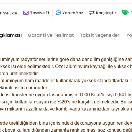
Tavsiye Et
Yorum Yaz
Karşılaştır
rime Ekle
çıklaması
Garanti ve Teslimat
Taksit Seçenekleri
Yo
lüminyum radyatör serilerine göre daha dar dilim genişliğine sah
ksek ısı elde edilmektedir. Özel alüminyum kaynağı ile yüksek hi
rda üretilmektedir.
alüminyum ham maddeler kullanılarak yüksek standartlardaki imal
koratif ısıtma ürünüdür.
ısı transferine uygun tasarlanmıştır. 1000 Kcal/h ısıyı 0,64 litre
sı için kullanılan suyun ise %20’sine karşılık gelmektedir. Bu is
 sıvı) miktarını azaltmakta ve kombi yada kazanınızdan kaynaklan
rde üretildiğinden bina içerisindeki dekorasyona uygun renklerde
ik boya kullanıldığından zamanla renk solması söz konusu değil