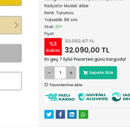
Radyatör Modeli:
Alize
Renk:
Turuncu
Yükseklik:
60 cm.
Stok:
20+
Fiyat
33.082,47 TL
%3
32.090,00 TL
indirim
En geç 7 Eylül Pazartesi günü kargoda!
Sepete Ekle
Favorilerime ekle