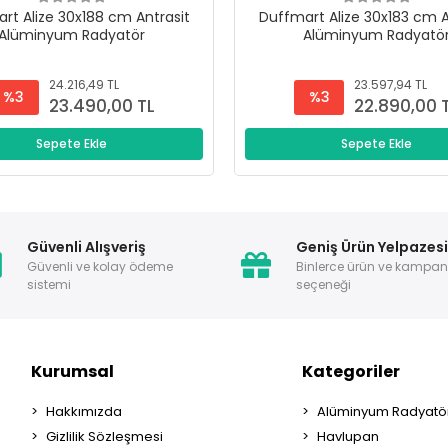
rt Alize 30x188 cm Antrasit
Duffmart Alize 30x183 cm A
Alüminyum Radyatör
Alüminyum Radyatö
24.216,49 TL
23.597,94 TL
%3
%3
23.490,00 TL
22.890,00 
Sepete Ekle
Sepete Ekle
Güvenli Alışveriş
Geniş Ürün Yelpazes
Güvenli ve kolay ödeme
Binlerce ürün ve kampa
sistemi
seçeneği
Kurumsal
Kategoriler
Hakkımızda
Alüminyum Radyatör
Gizlilik Sözleşmesi
Havlupan