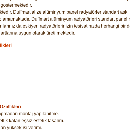
göstermektedir.
dir. Duffmart alize alüminyum panel radyatörler standart askı s
plamamaktadır. Duffmart alüminyum radyatörleri standart panel ra
larınız da eskiyen radyatörlerinizin tesisatınızda herhangi bir d
tlarına uygun olarak üretilmektedir.
ikleri
zellikleri
yapmadan montaj yapılabilme.
lik katan eşsiz estetik tasarım.
an yüksek ısı verimi.