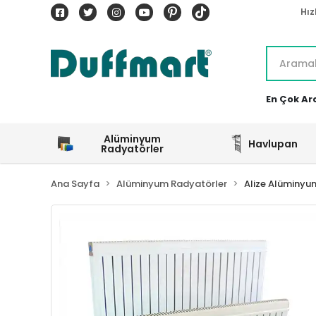
Hız
En Çok Ar
Alüminyum
Havlupan
Radyatörler
Ana Sayfa
Alüminyum Radyatörler
Alize Alüminyu