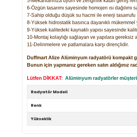
5-Mekanlarınıza uyum ve zenginlik katan geniş renk 
6-Özgün tasarımı sayesinde homojen ısı dağılımı s
7-Sahip olduğu düşük su hacmi ile enerji tasarrufu 
8-Yüksek hidrostatik basınca dayanıklı mükemmel 
9-Yüksek kalitedeki kaynaklı yapısı sayesinde kalit
10-Montaj kolaylığı sağlayan ve yapılara gereksiz a
11-Delinmelere ve patlamalara karşı dirençlidir.
Duffmart
Alize
Alüminyum radyatörü kompakt girişl
Bunun için yapmanız gereken satın aldığınız ra
Lütfen DİKKAT:
Alüminyum radyatörler müşterile
Radyatör Modeli
Renk
Yükseklik