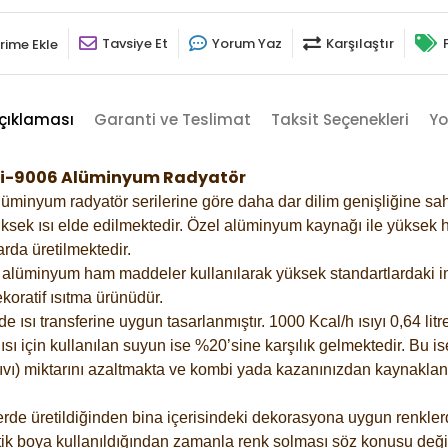
Tavsiye Et
Yorum Yaz
Karşılaştır
rime Ekle
çıklaması
Garanti ve Teslimat
Taksit Seçenekleri
Yo
 Gri-9006 Alüminyum Radyatör
lüminyum radyatör serilerine göre daha dar dilim genişliğine sah
ksek ısı elde edilmektedir. Özel alüminyum kaynağı ile yüksek hi
rda üretilmektedir.
alüminyum ham maddeler kullanılarak yüksek standartlardaki imal
koratif ısıtma ürünüdür.
ısı transferine uygun tasarlanmıştır. 1000 Kcal/h ısıyı 0,64 litre
sı için kullanılan suyun ise %20’sine karşılık gelmektedir. Bu is
 sıvı) miktarını azaltmakta ve kombi yada kazanınızdan kaynaklan
rde üretildiğinden bina içerisindeki dekorasyona uygun renklerde
ik boya kullanıldığından zamanla renk solması söz konusu değil