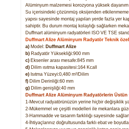
Alüminyum malzemesi korozyona yüksek dayanım 
Su içerisindeki çözünmüş oksijenden etkilenmemekte
yapısı sayesinde montaj yapılan yerde fazla yer ka
sahiptir. Bu durum montaj kolaylığı sağlarken mekan
Duffmart alüminyum radyatörleri ISO VE TSE standar
Duffmart Alize Alüminyum Radyatör Teknik özell
a)
Model:
Duffmart
Alize
b)
Radyatör Yüksekliği:900 mm
c)
Eksenler arası mesafe:845 mm
d)
Dilim ısıtma kapasitesi:164 Kcall
e)
Isıtma Yüzeyi:0,480 m²/Dilim
f)
Dilim Derinliği:60 mm
g)
Dilim genişliği:40 mm
Duffmart Alize
Alüminyum Radyatörlerin Üstün Ö
1-Mevcut radyatörünüzün yerine hiçbir değişiklik 
2-Mükemmel ve çeşitli modelleri ile mekanlara güzel
3-Hammadde ve tasarım farklılığı sayesinde sağlan
4-İhtiyaçlarınız doğrultusunda farklı ebat ve boyutla