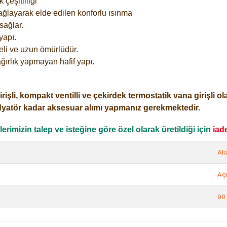
çeşitliliği
ağlayarak elde edilen konforlu ısınma
sağlar.
yapı.
eli ve uzun ömürlüdür.
ğırlık yapmayan hafif yapı.
i, kompakt ventilli ve çekirdek termostatik vana girişli olar
dyatör kadar aksesuar alımı yapmanız gerekmektedir.
rimizin talep ve isteğine göre özel olarak üretildiği için
iad
Ali
Açı
90