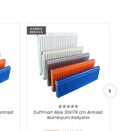
KARGO
KARG
BEDAVA
BEDAV
ntrasit
Duffmart Alize 30x178 cm Antrasit
Duf
r
Alüminyum Radyatör