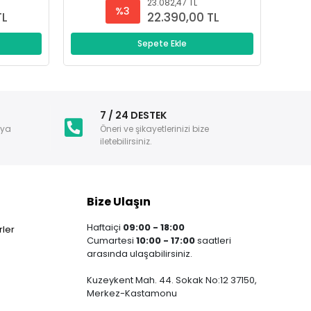
23.082,47 TL
%3
TL
22.390,00 TL
Sepete Ekle
i
7 / 24 DESTEK
nya
Öneri ve şikayetlerinizi bize
iletebilirsiniz.
Bize Ulaşın
Haftaiçi
09:00 - 18:00
ler
Cumartesi
10:00 - 17:00
saatleri
arasında ulaşabilirsiniz.
Kuzeykent Mah. 44. Sokak No:12 37150,
Merkez-Kastamonu