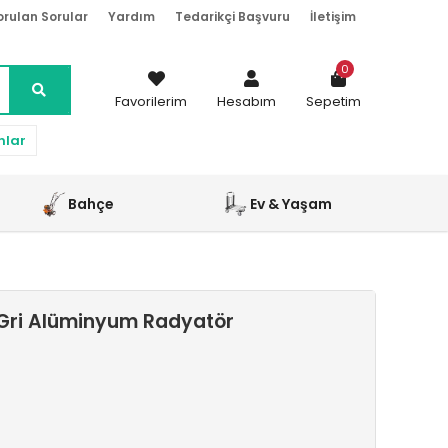
orulan Sorular
Yardım
Tedarikçi Başvuru
İletişim
0
Favorilerim
Hesabım
Sepetim
nlar
Bahçe
Ev & Yaşam
 Gri Alüminyum Radyatör