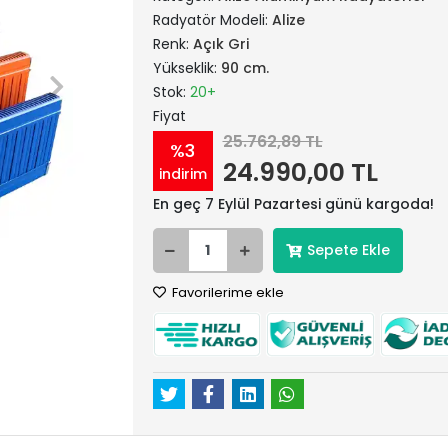
Radyatör Modeli:
Alize
Renk:
Açık Gri
Yükseklik:
90 cm.
Stok:
20+
Fiyat
25.762,89 TL
%3
24.990,00 TL
indirim
En geç 7 Eylül Pazartesi günü kargoda!
Sepete Ekle
Favorilerime ekle