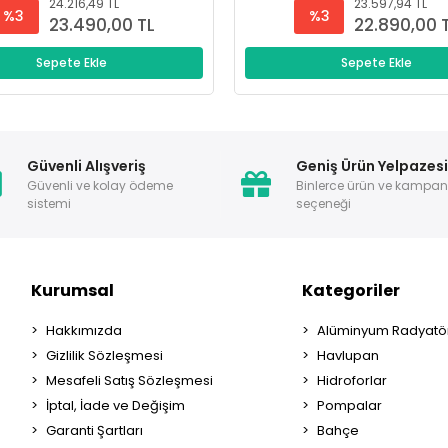
24.216,49 TL
23.597,94 TL
%3
%3
23.490,00 TL
22.890,00 
Sepete Ekle
Sepete Ekle
Güvenli Alışveriş
Geniş Ürün Yelpazes
Güvenli ve kolay ödeme
Binlerce ürün ve kampa
sistemi
seçeneği
Kurumsal
Kategoriler
Hakkımızda
Alüminyum Radyatör
Gizlilik Sözleşmesi
Havlupan
Mesafeli Satış Sözleşmesi
Hidroforlar
İptal, İade ve Değişim
Pompalar
Garanti Şartları
Bahçe