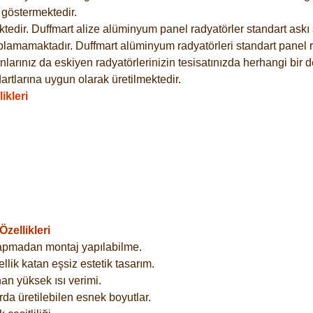
göstermektedir.
dir. Duffmart alize alüminyum panel radyatörler standart askı s
plamamaktadır. Duffmart alüminyum radyatörleri standart panel ra
larınız da eskiyen radyatörlerinizin tesisatınızda herhangi bir d
tlarına uygun olarak üretilmektedir.
ikleri
zellikleri
yapmadan montaj yapılabilme.
lik katan eşsiz estetik tasarım.
an yüksek ısı verimi.
rda üretilebilen esnek boyutlar.