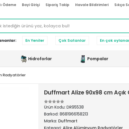
lı Ödeme
Bayi Girişi
Sipariş Takip
Havale Bildirimleri
Sıkça S
ananlar:
En Yeniler
Çok Satanlar
En çok oylana
Hidroforlar
Pompalar
m Radyatörler
Duffmart Alize 90x98 cm Açık
Ürün Kodu:
DR95538
Barkod:
8681966158213
Marka:
Duffmart
Kategori:
Alize Alüminyum Radyatörler