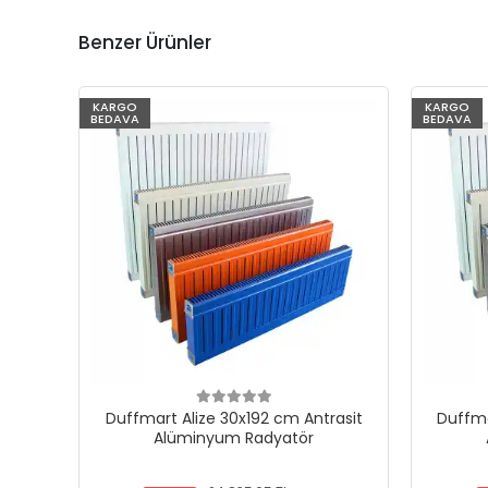
Benzer Ürünler
KARGO
KARGO
BEDAVA
BEDAVA
Duffmart Alize 30x192 cm Antrasit
Duffma
Alüminyum Radyatör