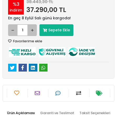
38.443,30 TL
%3
37.290,00 TL
indirim
En geç 8 Eylül Salı günü kargoda!
Sepete Ekle
Favorilerime ekle
Ürün Açıklaması
Garanti ve Teslimat
Taksit Seçenekleri