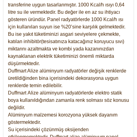
transferine uygun tasarlanmıştır. 1000 Kcal/h ısıyı 0,64
litre su ile vermektedir. Bu değer ile en az su ihtiyacı
gösteren üründür. Panel radyatörlerde 1000 Kcal/h ısı
için kullanılan suyun ise %20’sine karşılık gelmektedir.
Bu ise yakıt tüketiminizi asgari seviyelere çekmekte,
katılan inhibitör(tesisatınıza katacağınız koruyucu sıvı)
miktarını azaltmakta ve kombi yada kazanınızdan
kaynaklanan elektrik tüketiminizi önemli miktarda
düşürmektedir.
Duffmart Alize alüminyum radyatörler değişik renklerde
üretildiğinden bina içerisindeki dekorasyona uygun
renklerde temin edilebilir.
Duffmart
Alize
alüminyum radyatörlerde elektro statik
boya kullanıldığından zamanla renk solması söz konusu
değildir.
Alüminyum malzemesi korozyona yüksek dayanım
göstermektedir.
Su içerisindeki çözünmüş oksijenden
etkilenmemektedir. Duffmart alize alüminyum panel