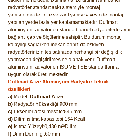
radyatörler standart askı sistemiyle montaj
yapılabilmekte, ince ve zarif yapısı sayesinde montaj
yapılan yerde fazla yer kaplamamaktadır. Duffmart
alüminyum radyatörleri standart panel radyatörlerle aynı
bağlantı çap ve ölçülerine sahiptir. Bu durum montaj
kolaylığı sağlarken mekanlarınız da eskiyen
radyatörlerinizin tesisatınızda herhangi bir değişiklik
yapmadan değiştirilmesine olanak verir. Duffmart
alüminyum radyatörleri ISO VE TSE standartlarına
uygun olarak üretilmektedir.
Duffmart Alize Alüminyum Radyatör Teknik
özellikleri
a)
Model:
Duffmart
Alize
b)
Radyatör Yüksekliği:900 mm
c)
Eksenler arası mesafe:845 mm
d)
Dilim ısıtma kapasitesi:164 Kcall
e)
Isıtma Yüzeyi:0,480 m²/Dilim
f)
Dilim Derinliği:60 mm