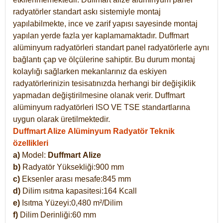
radyatörler standart askı sistemiyle montaj
yapılabilmekte, ince ve zarif yapısı sayesinde montaj
yapılan yerde fazla yer kaplamamaktadır. Duffmart
alüminyum radyatörleri standart panel radyatörlerle aynı
bağlantı çap ve ölçülerine sahiptir. Bu durum montaj
kolaylığı sağlarken mekanlarınız da eskiyen
radyatörlerinizin tesisatınızda herhangi bir değişiklik
yapmadan değiştirilmesine olanak verir. Duffmart
alüminyum radyatörleri ISO VE TSE standartlarına
uygun olarak üretilmektedir.
Duffmart Alize Alüminyum Radyatör Teknik
özellikleri
a)
Model:
Duffmart
Alize
b)
Radyatör Yüksekliği:900 mm
c)
Eksenler arası mesafe:845 mm
d)
Dilim ısıtma kapasitesi:164 Kcall
e)
Isıtma Yüzeyi:0,480 m²/Dilim
f)
Dilim Derinliği:60 mm