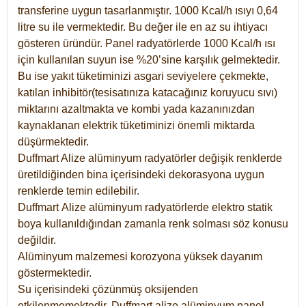
transferine uygun tasarlanmıştır. 1000 Kcal/h ısıyı 0,64
litre su ile vermektedir. Bu değer ile en az su ihtiyacı
gösteren üründür. Panel radyatörlerde 1000 Kcal/h ısı
için kullanılan suyun ise %20’sine karşılık gelmektedir.
Bu ise yakıt tüketiminizi asgari seviyelere çekmekte,
katılan inhibitör(tesisatınıza katacağınız koruyucu sıvı)
miktarını azaltmakta ve kombi yada kazanınızdan
kaynaklanan elektrik tüketiminizi önemli miktarda
düşürmektedir.
Duffmart Alize alüminyum radyatörler değişik renklerde
üretildiğinden bina içerisindeki dekorasyona uygun
renklerde temin edilebilir.
Duffmart
Alize
alüminyum radyatörlerde elektro statik
boya kullanıldığından zamanla renk solması söz konusu
değildir.
Alüminyum malzemesi korozyona yüksek dayanım
göstermektedir.
Su içerisindeki çözünmüş oksijenden
etkilenmemektedir. Duffmart alize alüminyum panel