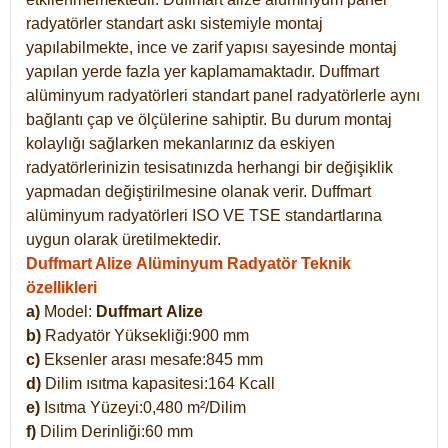
radyatörler standart askı sistemiyle montaj
yapılabilmekte, ince ve zarif yapısı sayesinde montaj
yapılan yerde fazla yer kaplamamaktadır. Duffmart
alüminyum radyatörleri standart panel radyatörlerle aynı
bağlantı çap ve ölçülerine sahiptir. Bu durum montaj
kolaylığı sağlarken mekanlarınız da eskiyen
radyatörlerinizin tesisatınızda herhangi bir değişiklik
yapmadan değiştirilmesine olanak verir. Duffmart
alüminyum radyatörleri ISO VE TSE standartlarına
uygun olarak üretilmektedir.
Duffmart Alize Alüminyum Radyatör Teknik
özellikleri
a)
Model:
Duffmart
Alize
b)
Radyatör Yüksekliği:900 mm
c)
Eksenler arası mesafe:845 mm
d)
Dilim ısıtma kapasitesi:164 Kcall
e)
Isıtma Yüzeyi:0,480 m²/Dilim
f)
Dilim Derinliği:60 mm