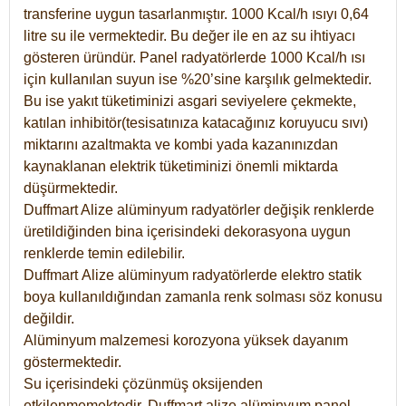
transferine uygun tasarlanmıştır. 1000 Kcal/h ısıyı 0,64
litre su ile vermektedir. Bu değer ile en az su ihtiyacı
gösteren üründür. Panel radyatörlerde 1000 Kcal/h ısı
için kullanılan suyun ise %20’sine karşılık gelmektedir.
Bu ise yakıt tüketiminizi asgari seviyelere çekmekte,
katılan inhibitör(tesisatınıza katacağınız koruyucu sıvı)
miktarını azaltmakta ve kombi yada kazanınızdan
kaynaklanan elektrik tüketiminizi önemli miktarda
düşürmektedir.
Duffmart Alize alüminyum radyatörler değişik renklerde
üretildiğinden bina içerisindeki dekorasyona uygun
renklerde temin edilebilir.
Duffmart
Alize
alüminyum radyatörlerde elektro statik
boya kullanıldığından zamanla renk solması söz konusu
değildir.
Alüminyum malzemesi korozyona yüksek dayanım
göstermektedir.
Su içerisindeki çözünmüş oksijenden
etkilenmemektedir. Duffmart alize alüminyum panel