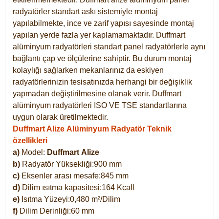
radyatörler standart askı sistemiyle montaj
yapılabilmekte, ince ve zarif yapısı sayesinde montaj
yapılan yerde fazla yer kaplamamaktadır. Duffmart
alüminyum radyatörleri standart panel radyatörlerle aynı
bağlantı çap ve ölçülerine sahiptir. Bu durum montaj
kolaylığı sağlarken mekanlarınız da eskiyen
radyatörlerinizin tesisatınızda herhangi bir değişiklik
yapmadan değiştirilmesine olanak verir. Duffmart
alüminyum radyatörleri ISO VE TSE standartlarına
uygun olarak üretilmektedir.
Duffmart Alize Alüminyum Radyatör Teknik
özellikleri
a)
Model:
Duffmart
Alize
b)
Radyatör Yüksekliği:900 mm
c)
Eksenler arası mesafe:845 mm
d)
Dilim ısıtma kapasitesi:164 Kcall
e)
Isıtma Yüzeyi:0,480 m²/Dilim
f)
Dilim Derinliği:60 mm