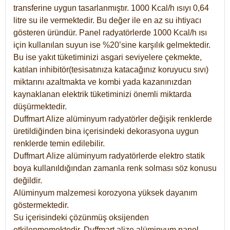
transferine uygun tasarlanmıştır. 1000 Kcal/h ısıyı 0,64
litre su ile vermektedir. Bu değer ile en az su ihtiyacı
gösteren üründür. Panel radyatörlerde 1000 Kcal/h ısı
için kullanılan suyun ise %20’sine karşılık gelmektedir.
Bu ise yakıt tüketiminizi asgari seviyelere çekmekte,
katılan inhibitör(tesisatınıza katacağınız koruyucu sıvı)
miktarını azaltmakta ve kombi yada kazanınızdan
kaynaklanan elektrik tüketiminizi önemli miktarda
düşürmektedir.
Duffmart Alize alüminyum radyatörler değişik renklerde
üretildiğinden bina içerisindeki dekorasyona uygun
renklerde temin edilebilir.
Duffmart
Alize
alüminyum radyatörlerde elektro statik
boya kullanıldığından zamanla renk solması söz konusu
değildir.
Alüminyum malzemesi korozyona yüksek dayanım
göstermektedir.
Su içerisindeki çözünmüş oksijenden
etkilenmemektedir. Duffmart alize alüminyum panel