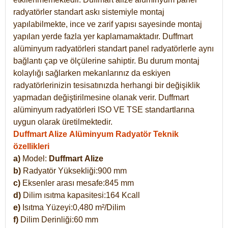
radyatörler standart askı sistemiyle montaj
yapılabilmekte, ince ve zarif yapısı sayesinde montaj
yapılan yerde fazla yer kaplamamaktadır. Duffmart
alüminyum radyatörleri standart panel radyatörlerle aynı
bağlantı çap ve ölçülerine sahiptir. Bu durum montaj
kolaylığı sağlarken mekanlarınız da eskiyen
radyatörlerinizin tesisatınızda herhangi bir değişiklik
yapmadan değiştirilmesine olanak verir. Duffmart
alüminyum radyatörleri ISO VE TSE standartlarına
uygun olarak üretilmektedir.
Duffmart Alize Alüminyum Radyatör Teknik
özellikleri
a)
Model:
Duffmart
Alize
b)
Radyatör Yüksekliği:900 mm
c)
Eksenler arası mesafe:845 mm
d)
Dilim ısıtma kapasitesi:164 Kcall
e)
Isıtma Yüzeyi:0,480 m²/Dilim
f)
Dilim Derinliği:60 mm