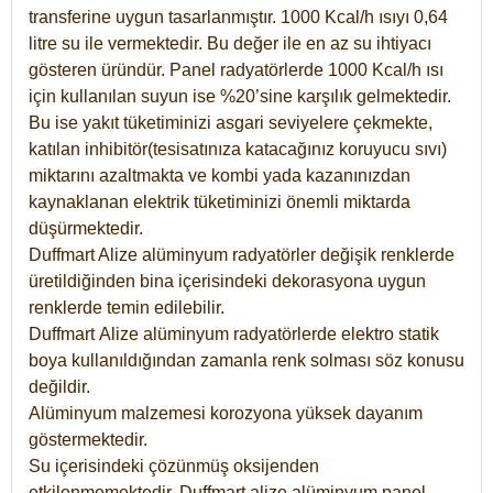
transferine uygun tasarlanmıştır. 1000 Kcal/h ısıyı 0,64
litre su ile vermektedir. Bu değer ile en az su ihtiyacı
gösteren üründür. Panel radyatörlerde 1000 Kcal/h ısı
için kullanılan suyun ise %20’sine karşılık gelmektedir.
Bu ise yakıt tüketiminizi asgari seviyelere çekmekte,
katılan inhibitör(tesisatınıza katacağınız koruyucu sıvı)
miktarını azaltmakta ve kombi yada kazanınızdan
kaynaklanan elektrik tüketiminizi önemli miktarda
düşürmektedir.
Duffmart Alize alüminyum radyatörler değişik renklerde
üretildiğinden bina içerisindeki dekorasyona uygun
renklerde temin edilebilir.
Duffmart
Alize
alüminyum radyatörlerde elektro statik
boya kullanıldığından zamanla renk solması söz konusu
değildir.
Alüminyum malzemesi korozyona yüksek dayanım
göstermektedir.
Su içerisindeki çözünmüş oksijenden
etkilenmemektedir. Duffmart alize alüminyum panel