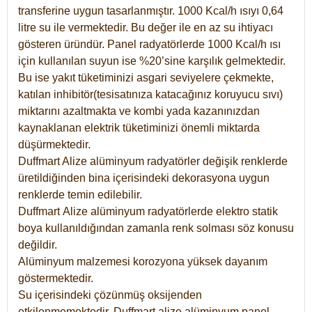
transferine uygun tasarlanmıştır. 1000 Kcal/h ısıyı 0,64
litre su ile vermektedir. Bu değer ile en az su ihtiyacı
gösteren üründür. Panel radyatörlerde 1000 Kcal/h ısı
için kullanılan suyun ise %20’sine karşılık gelmektedir.
Bu ise yakıt tüketiminizi asgari seviyelere çekmekte,
katılan inhibitör(tesisatınıza katacağınız koruyucu sıvı)
miktarını azaltmakta ve kombi yada kazanınızdan
kaynaklanan elektrik tüketiminizi önemli miktarda
düşürmektedir.
Duffmart Alize alüminyum radyatörler değişik renklerde
üretildiğinden bina içerisindeki dekorasyona uygun
renklerde temin edilebilir.
Duffmart
Alize
alüminyum radyatörlerde elektro statik
boya kullanıldığından zamanla renk solması söz konusu
değildir.
Alüminyum malzemesi korozyona yüksek dayanım
göstermektedir.
Su içerisindeki çözünmüş oksijenden
etkilenmemektedir. Duffmart alize alüminyum panel