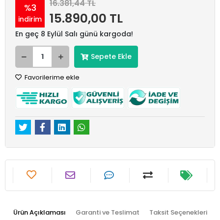
16.381,44 TL
%3
15.890,00 TL
indirim
En geç 8 Eylül Salı günü kargoda!
Sepete Ekle
Favorilerime ekle
Ürün Açıklaması
Garanti ve Teslimat
Taksit Seçenekleri