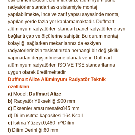
radyatörler standart askı sistemiyle montaj
yapılabilmekte, ince ve zarif yapısı sayesinde montaj
yapılan yerde fazla yer kaplamamaktadır. Duffmart
alüminyum radyatörleri standart panel radyatörlerle aynı
bağlantı çap ve ölçülerine sahiptir. Bu durum montaj
kolaylığı sağlarken mekanlarınız da eskiyen
radyatörlerinizin tesisatınızda herhangi bir değişiklik
yapmadan değiştirilmesine olanak verir. Duffmart
alüminyum radyatörleri ISO VE TSE standartlarına
uygun olarak üretilmektedir.
Duffmart Alize Alüminyum Radyatör Teknik
özellikleri
a)
Model:
Duffmart
Alize
b)
Radyatör Yüksekliği:900 mm
c)
Eksenler arası mesafe:845 mm
d)
Dilim ısıtma kapasitesi:164 Kcall
e)
Isıtma Yüzeyi:0,480 m²/Dilim
f)
Dilim Derinliği:60 mm