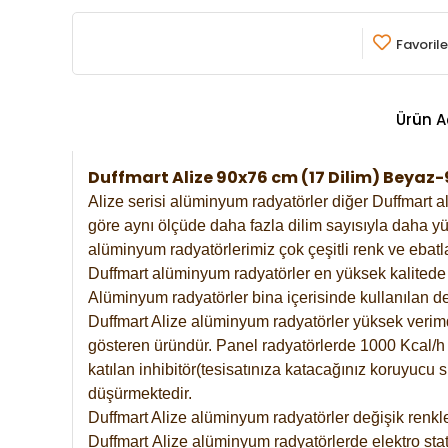
Favorile
Ürün A
Duffmart Alize 90x76 cm (17 Dilim) Beya
Alize serisi alüminyum radyatörler diğer Duffmart a
göre aynı ölçüde daha fazla dilim sayısıyla daha yü
alüminyum radyatörlerimiz çok çeşitli renk ve ebatla
Duffmart alüminyum radyatörler en yüksek kalitede 
Alüminyum radyatörler bina içerisinde kullanılan de
Duffmart Alize alüminyum radyatörler yüksek verimde 
gösteren üründür. Panel radyatörlerde 1000 Kcal/h ı
katılan inhibitör(tesisatınıza katacağınız koruyucu
düşürmektedir.
Duffmart Alize alüminyum radyatörler değişik renkle
Duffmart
Alize
alüminyum radyatörlerde elektro stat