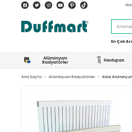
Hız
En Çok Ar
Alüminyum
Havlupan
Radyatörler
Ana Sayfa
Alüminyum Radyatörler
Alize Alüminyu