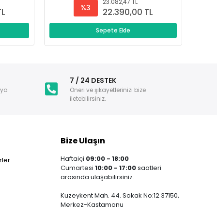
23.082,47 TL
%3
TL
22.390,00 TL
Sepete Ekle
i
7 / 24 DESTEK
nya
Öneri ve şikayetlerinizi bize
iletebilirsiniz.
Bize Ulaşın
Haftaiçi
09:00 - 18:00
ler
Cumartesi
10:00 - 17:00
saatleri
arasında ulaşabilirsiniz.
Kuzeykent Mah. 44. Sokak No:12 37150,
Merkez-Kastamonu