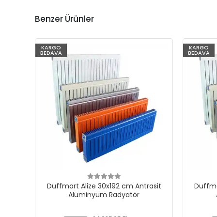
Benzer Ürünler
KARGO
KARGO
BEDAVA
BEDAVA
Duffmart Alize 30x192 cm Antrasit
Duffma
Alüminyum Radyatör