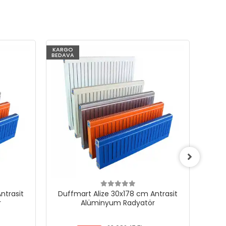
KARGO
KARG
BEDAVA
BEDAV
ntrasit
Duffmart Alize 30x178 cm Antrasit
Duf
r
Alüminyum Radyatör