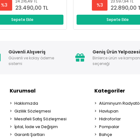
24.216,49 TL
23.597,94 TL
%3
%3
23.490,00 TL
22.890,00 
Sepete Ekle
Sepete Ekle
Güvenli Alışveriş
Geniş Ürün Yelpazes
Güvenli ve kolay ödeme
Binlerce ürün ve kampa
sistemi
seçeneği
Kurumsal
Kategoriler
Hakkımızda
Alüminyum Radyatör
Gizlilik Sözleşmesi
Havlupan
Mesafeli Satış Sözleşmesi
Hidroforlar
İptal, İade ve Değişim
Pompalar
Garanti Şartları
Bahçe