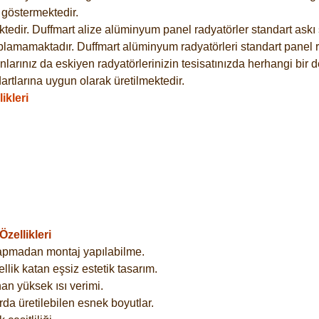
göstermektedir.
dir. Duffmart alize alüminyum panel radyatörler standart askı s
plamamaktadır. Duffmart alüminyum radyatörleri standart panel ra
larınız da eskiyen radyatörlerinizin tesisatınızda herhangi bir d
tlarına uygun olarak üretilmektedir.
ikleri
zellikleri
yapmadan montaj yapılabilme.
lik katan eşsiz estetik tasarım.
an yüksek ısı verimi.
rda üretilebilen esnek boyutlar.