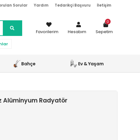
orulan Sorular
Yardım
Tedarikçi Başvuru
İletişim
0
Favorilerim
Hesabım
Sepetim
nlar
Bahçe
Ev & Yaşam
az Alüminyum Radyatör