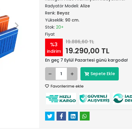
Radyatör Modeli:
Alize
Renk:
Beyaz
Yükseklik:
90 cm.
Stok:
20+
Fiyat
19.886,60 TL
%3
19.290,00 TL
indirim
En geç 7 Eylül Pazartesi günü kargoda!
Sepete Ekle
Favorilerime ekle