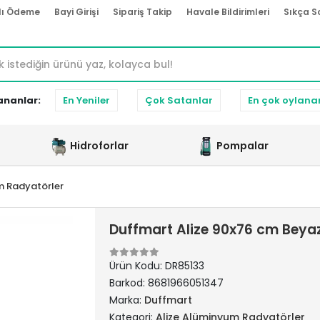
lı Ödeme
Bayi Girişi
Sipariş Takip
Havale Bildirimleri
Sıkça S
ananlar:
En Yeniler
Çok Satanlar
En çok oylana
Hidroforlar
Pompalar
m Radyatörler
Duffmart Alize 90x76 cm Bey
Ürün Kodu:
DR85133
Barkod:
8681966051347
Marka:
Duffmart
Kategori:
Alize Alüminyum Radyatörler