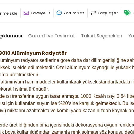
Tavsiye Et
Yorum Yaz
Karşılaştır
rime Ekle
çıklaması
Garanti ve Teslimat
Taksit Seçenekleri
Yo
z-9010 Alüminyum Radyatör
lüminyum radyatör serilerine göre daha dar dilim genişliğine sah
ksek ısı elde edilmektedir. Özel alüminyum kaynağı ile yüksek hi
rda üretilmektedir.
alüminyum ham maddeler kullanılarak yüksek standartlardaki imal
koratif ısıtma ürünüdür.
ısı transferine uygun tasarlanmıştır. 1000 Kcal/h ısıyı 0,64 litre
sı için kullanılan suyun ise %20’sine karşılık gelmektedir. Bu is
 sıvı) miktarını azaltmakta ve kombi yada kazanınızdan kaynaklan
rde üretildiğinden bina içerisindeki dekorasyona uygun renklerde
ik boya kullanıldığından zamanla renk solması söz konusu değil