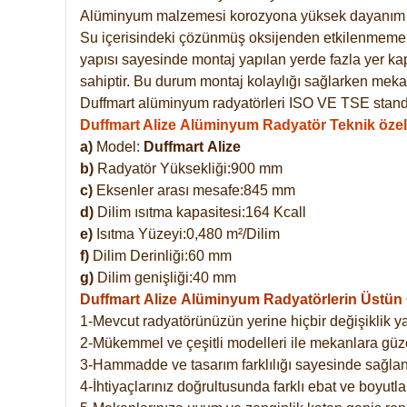
Alüminyum malzemesi korozyona yüksek dayanım 
Su içerisindeki çözünmüş oksijenden etkilenmemekte
yapısı sayesinde montaj yapılan yerde fazla yer ka
sahiptir. Bu durum montaj kolaylığı sağlarken mekan
Duffmart alüminyum radyatörleri ISO VE TSE standar
Duffmart Alize Alüminyum Radyatör Teknik özell
a)
Model:
Duffmart
Alize
b)
Radyatör Yüksekliği:900 mm
c)
Eksenler arası mesafe:845 mm
d)
Dilim ısıtma kapasitesi:164 Kcall
e)
Isıtma Yüzeyi:0,480 m²/Dilim
f)
Dilim Derinliği:60 mm
g)
Dilim genişliği:40 mm
Duffmart Alize
Alüminyum Radyatörlerin Üstün Ö
1-Mevcut radyatörünüzün yerine hiçbir değişiklik 
2-Mükemmel ve çeşitli modelleri ile mekanlara güzel
3-Hammadde ve tasarım farklılığı sayesinde sağlan
4-İhtiyaçlarınız doğrultusunda farklı ebat ve boyutla