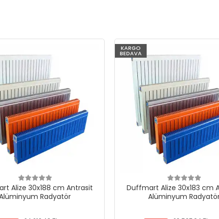
KARGO
BEDAVA
rt Alize 30x188 cm Antrasit
Duffmart Alize 30x183 cm A
Alüminyum Radyatör
Alüminyum Radyatö