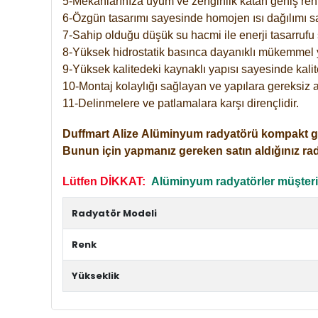
5-Mekanlarınıza uyum ve zenginlik katan geniş renk 
6-Özgün tasarımı sayesinde homojen ısı dağılımı s
7-Sahip olduğu düşük su hacmi ile enerji tasarrufu 
8-Yüksek hidrostatik basınca dayanıklı mükemmel 
9-Yüksek kalitedeki kaynaklı yapısı sayesinde kalit
10-Montaj kolaylığı sağlayan ve yapılara gereksiz a
11-Delinmelere ve patlamalara karşı dirençlidir.
Duffmart
Alize
Alüminyum radyatörü kompakt girişl
Bunun için yapmanız gereken satın aldığınız ra
Lütfen DİKKAT:
Alüminyum radyatörler müşterile
Radyatör Modeli
Renk
Yükseklik