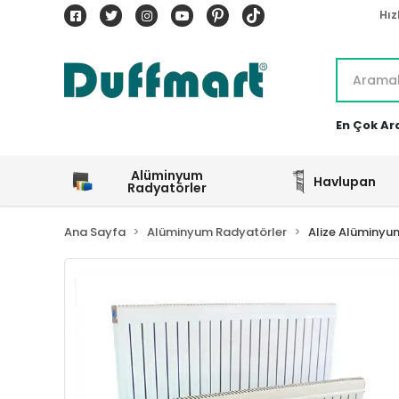
Hız
En Çok Ar
Alüminyum
Havlupan
Radyatörler
Ana Sayfa
Alüminyum Radyatörler
Alize Alüminyu