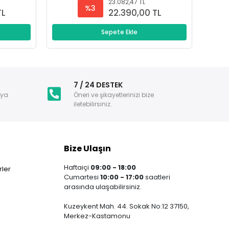
23.082,47 TL
%3
TL
22.390,00 TL
Sepete Ekle
i
7 / 24 DESTEK
nya
Öneri ve şikayetlerinizi bize
iletebilirsiniz.
Bize Ulaşın
Haftaiçi
09:00 - 18:00
ler
Cumartesi
10:00 - 17:00
saatleri
arasında ulaşabilirsiniz.
Kuzeykent Mah. 44. Sokak No:12 37150,
Merkez-Kastamonu