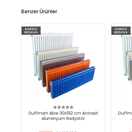
Benzer Ürünler
KARGO
KARGO
BEDAVA
BEDAVA
Duffmart Alize 30x192 cm Antrasit
Duffma
Alüminyum Radyatör