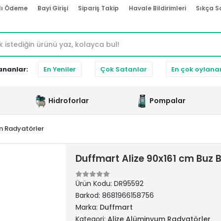
lı Ödeme
Bayi Girişi
Sipariş Takip
Havale Bildirimleri
Sıkça S
ananlar:
En Yeniler
Çok Satanlar
En çok oylana
Hidroforlar
Pompalar
m Radyatörler
Duffmart Alize 90x161 cm Buz
Ürün Kodu:
DR95592
Barkod:
8681966158756
Marka:
Duffmart
Kategori:
Alize Alüminyum Radyatörler