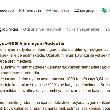
Tavsiye Et
Yorum Yaz
Karşılaştır
rime Ekle
çıklaması
Garanti ve Teslimat
Taksit Seçenekleri
Yo
 Beyaz-9016 Alüminyum Radyatör
lüminyum radyatör serilerine göre daha dar dilim genişliğine sah
ksek ısı elde edilmektedir. Özel alüminyum kaynağı ile yüksek hi
rda üretilmektedir.
alüminyum ham maddeler kullanılarak yüksek standartlardaki imal
koratif ısıtma ürünüdür.
ısı transferine uygun tasarlanmıştır. 1000 Kcal/h ısıyı 0,64 litre
sı için kullanılan suyun ise %20’sine karşılık gelmektedir. Bu is
 sıvı) miktarını azaltmakta ve kombi yada kazanınızdan kaynaklan
rde üretildiğinden bina içerisindeki dekorasyona uygun renklerde
ik boya kullanıldığından zamanla renk solması söz konusu değil