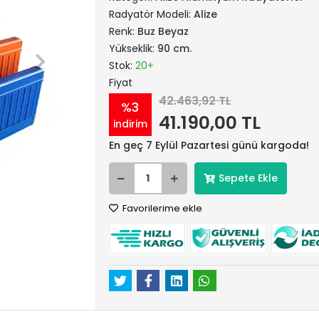
Radyatör Modeli:
Alize
Renk:
Buz Beyaz
Yükseklik:
90 cm.
Stok:
20+
Fiyat
42.463,92 TL
%3
41.190,00 TL
indirim
En geç 7 Eylül Pazartesi günü kargoda!
Sepete Ekle
Favorilerime ekle