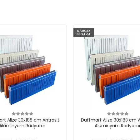
KARGO
BEDAVA
rt Alize 30x188 cm Antrasit
Duffmart Alize 30x183 cm A
Alüminyum Radyatör
Alüminyum Radyatö