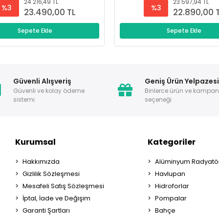
24.216,49 TL
23.597,94 TL
%3
%3
23.490,00 TL
22.890,00 
Sepete Ekle
Sepete Ekle
Güvenli Alışveriş
Geniş Ürün Yelpazes
Güvenli ve kolay ödeme
Binlerce ürün ve kampa
sistemi
seçeneği
Kurumsal
Kategoriler
Hakkımızda
Alüminyum Radyatör
Gizlilik Sözleşmesi
Havlupan
Mesafeli Satış Sözleşmesi
Hidroforlar
İptal, İade ve Değişim
Pompalar
Garanti Şartları
Bahçe