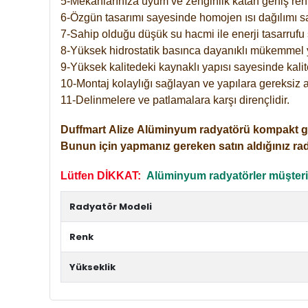
5-Mekanlarınıza uyum ve zenginlik katan geniş renk 
6-Özgün tasarımı sayesinde homojen ısı dağılımı s
7-Sahip olduğu düşük su hacmi ile enerji tasarrufu 
8-Yüksek hidrostatik basınca dayanıklı mükemmel 
9-Yüksek kalitedeki kaynaklı yapısı sayesinde kalit
10-Montaj kolaylığı sağlayan ve yapılara gereksiz a
11-Delinmelere ve patlamalara karşı dirençlidir.
Duffmart
Alize
Alüminyum radyatörü kompakt girişl
Bunun için yapmanız gereken satın aldığınız ra
Lütfen DİKKAT:
Alüminyum radyatörler müşterile
Radyatör Modeli
Renk
Yükseklik