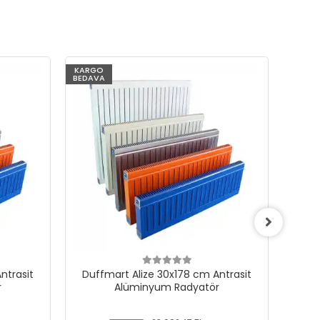
KARGO
KARG
BEDAVA
BEDAV
ntrasit
Duffmart Alize 30x178 cm Antrasit
Duf
r
Alüminyum Radyatör