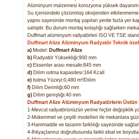
Alüminyum malzemesi korozyona yüksek dayanım 
Su içerisindeki çözünmüş oksijenden etkilenmemekte
yapısı sayesinde montaj yapılan yerde fazla yer ka
sahiptir. Bu durum montaj kolaylığı sağlarken mekan
Duffmart alüminyum radyatörleri ISO VE TSE standar
Duffmart Alize Alüminyum Radyatör Teknik özell
a)
Model:
Duffmart
Alize
b)
Radyatör Yüksekliği:900 mm
c)
Eksenler arası mesafe:845 mm
d)
Dilim ısıtma kapasitesi:164 Kcall
e)
Isıtma Yüzeyi:0,480 m²/Dilim
f)
Dilim Derinliği:60 mm
g)
Dilim genişliği:40 mm
Duffmart Alize
Alüminyum Radyatörlerin Üstün Ö
1-Mevcut radyatörünüzün yerine hiçbir değişiklik 
2-Mükemmel ve çeşitli modelleri ile mekanlara güzel
3-Hammadde ve tasarım farklılığı sayesinde sağlan
4-İhtiyaçlarınız doğrultusunda farklı ebat ve boyutla