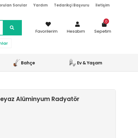
orulan Sorular
Yardım
Tedarikçi Başvuru
İletişim
0
Favorilerim
Hesabım
Sepetim
nlar
Bahçe
Ev & Yaşam
 Beyaz Alüminyum Radyatör