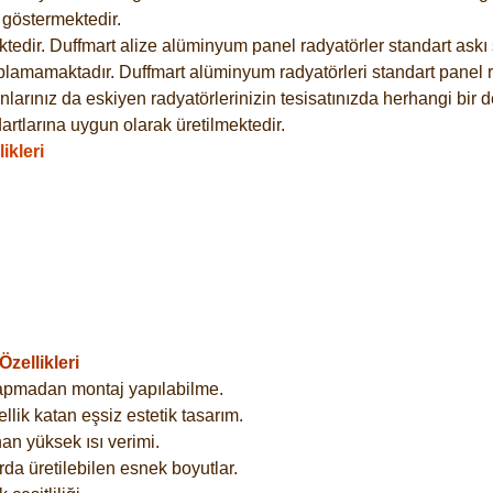
göstermektedir.
dir. Duffmart alize alüminyum panel radyatörler standart askı s
plamamaktadır. Duffmart alüminyum radyatörleri standart panel ra
larınız da eskiyen radyatörlerinizin tesisatınızda herhangi bir d
tlarına uygun olarak üretilmektedir.
ikleri
zellikleri
yapmadan montaj yapılabilme.
lik katan eşsiz estetik tasarım.
an yüksek ısı verimi.
rda üretilebilen esnek boyutlar.