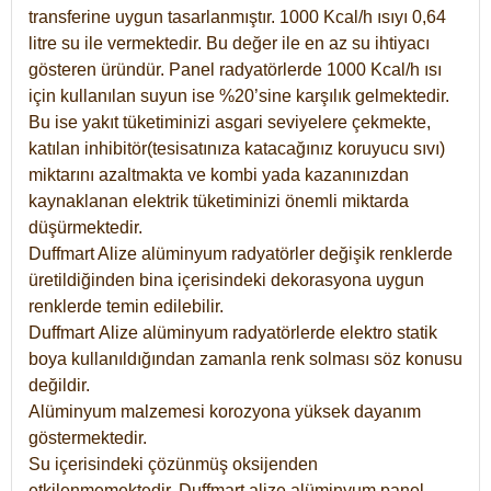
transferine uygun tasarlanmıştır. 1000 Kcal/h ısıyı 0,64
litre su ile vermektedir. Bu değer ile en az su ihtiyacı
gösteren üründür. Panel radyatörlerde 1000 Kcal/h ısı
için kullanılan suyun ise %20’sine karşılık gelmektedir.
Bu ise yakıt tüketiminizi asgari seviyelere çekmekte,
katılan inhibitör(tesisatınıza katacağınız koruyucu sıvı)
miktarını azaltmakta ve kombi yada kazanınızdan
kaynaklanan elektrik tüketiminizi önemli miktarda
düşürmektedir.
Duffmart Alize alüminyum radyatörler değişik renklerde
üretildiğinden bina içerisindeki dekorasyona uygun
renklerde temin edilebilir.
Duffmart
Alize
alüminyum radyatörlerde elektro statik
boya kullanıldığından zamanla renk solması söz konusu
değildir.
Alüminyum malzemesi korozyona yüksek dayanım
göstermektedir.
Su içerisindeki çözünmüş oksijenden
etkilenmemektedir. Duffmart alize alüminyum panel