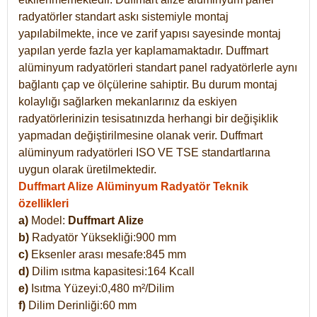
radyatörler standart askı sistemiyle montaj
yapılabilmekte, ince ve zarif yapısı sayesinde montaj
yapılan yerde fazla yer kaplamamaktadır. Duffmart
alüminyum radyatörleri standart panel radyatörlerle aynı
bağlantı çap ve ölçülerine sahiptir. Bu durum montaj
kolaylığı sağlarken mekanlarınız da eskiyen
radyatörlerinizin tesisatınızda herhangi bir değişiklik
yapmadan değiştirilmesine olanak verir. Duffmart
alüminyum radyatörleri ISO VE TSE standartlarına
uygun olarak üretilmektedir.
Duffmart Alize Alüminyum Radyatör Teknik
özellikleri
a)
Model:
Duffmart
Alize
b)
Radyatör Yüksekliği:900 mm
c)
Eksenler arası mesafe:845 mm
d)
Dilim ısıtma kapasitesi:164 Kcall
e)
Isıtma Yüzeyi:0,480 m²/Dilim
f)
Dilim Derinliği:60 mm