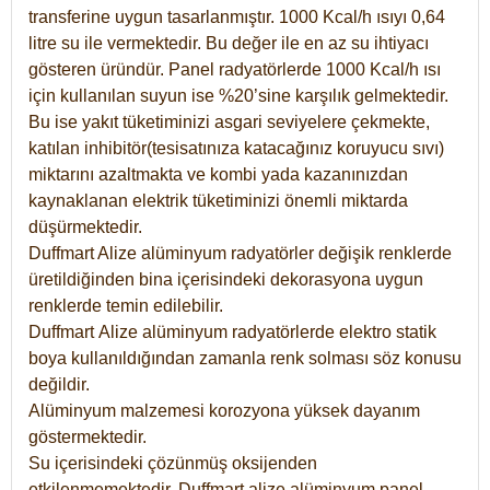
transferine uygun tasarlanmıştır. 1000 Kcal/h ısıyı 0,64
litre su ile vermektedir. Bu değer ile en az su ihtiyacı
gösteren üründür. Panel radyatörlerde 1000 Kcal/h ısı
için kullanılan suyun ise %20’sine karşılık gelmektedir.
Bu ise yakıt tüketiminizi asgari seviyelere çekmekte,
katılan inhibitör(tesisatınıza katacağınız koruyucu sıvı)
miktarını azaltmakta ve kombi yada kazanınızdan
kaynaklanan elektrik tüketiminizi önemli miktarda
düşürmektedir.
Duffmart Alize alüminyum radyatörler değişik renklerde
üretildiğinden bina içerisindeki dekorasyona uygun
renklerde temin edilebilir.
Duffmart
Alize
alüminyum radyatörlerde elektro statik
boya kullanıldığından zamanla renk solması söz konusu
değildir.
Alüminyum malzemesi korozyona yüksek dayanım
göstermektedir.
Su içerisindeki çözünmüş oksijenden
etkilenmemektedir. Duffmart alize alüminyum panel