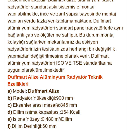
radyatörler standart askı sistemiyle montaj
yapılabilmekte, ince ve zarif yapısı sayesinde montaj
yapılan yerde fazla yer kaplamamaktadır. Duffmart
alüminyum radyatörleri standart panel radyatörlerle aynı
bağlantı çap ve ölçülerine sahiptir. Bu durum montaj
kolaylığı sağlarken mekanlarınız da eskiyen
radyatörlerinizin tesisatınızda herhangi bir değişiklik
yapmadan değiştirilmesine olanak verir. Duffmart
alüminyum radyatörleri ISO VE TSE standartlarına
uygun olarak üretilmektedir.
Duffmart Alize Alüminyum Radyatör Teknik
özellikleri
a)
Model:
Duffmart
Alize
b)
Radyatör Yüksekliği:900 mm
c)
Eksenler arası mesafe:845 mm
d)
Dilim ısıtma kapasitesi:164 Kcall
e)
Isıtma Yüzeyi:0,480 m²/Dilim
f)
Dilim Derinliği:60 mm