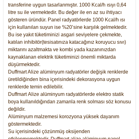
transferine uygun tasarlanmıştır. 1000 Kcal/h ısıyı 0,64
litre su ile vermektedir. Bu değer ile en az su ihtiyacı
gösteren üründür. Panel radyatörlerde 1000 Kcal/h ısı
için kullanılan suyun ise %20’sine karşılık gelmektedir.
Bu ise yakıt tüketiminizi asgari seviyelere çekmekte,
katılan inhibitör(tesisatınıza katacağınız koruyucu sıvı)
miktarını azaltmakta ve kombi yada kazanınızdan
kaynaklanan elektrik tüketiminizi önemli miktarda
düşürmektedir.
Duffmart Alize alüminyum radyatörler değişik renklerde
üretildiğinden bina içerisindeki dekorasyona uygun
renklerde temin edilebilir.
Duffmart
Alize
alüminyum radyatörlerde elektro statik
boya kullanıldığından zamanla renk solması söz konusu
değildir.
Alüminyum malzemesi korozyona yüksek dayanım
göstermektedir.
Su içerisindeki çözünmüş oksijenden
etkilenmemektedir. Duffmart alize alüminyum panel