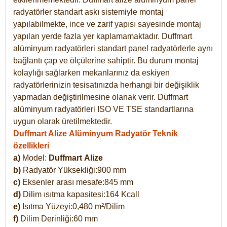
radyatörler standart askı sistemiyle montaj
yapılabilmekte, ince ve zarif yapısı sayesinde montaj
yapılan yerde fazla yer kaplamamaktadır. Duffmart
alüminyum radyatörleri standart panel radyatörlerle aynı
bağlantı çap ve ölçülerine sahiptir. Bu durum montaj
kolaylığı sağlarken mekanlarınız da eskiyen
radyatörlerinizin tesisatınızda herhangi bir değişiklik
yapmadan değiştirilmesine olanak verir. Duffmart
alüminyum radyatörleri ISO VE TSE standartlarına
uygun olarak üretilmektedir.
Duffmart Alize Alüminyum Radyatör Teknik
özellikleri
a)
Model:
Duffmart
Alize
b)
Radyatör Yüksekliği:900 mm
c)
Eksenler arası mesafe:845 mm
d)
Dilim ısıtma kapasitesi:164 Kcall
e)
Isıtma Yüzeyi:0,480 m²/Dilim
f)
Dilim Derinliği:60 mm