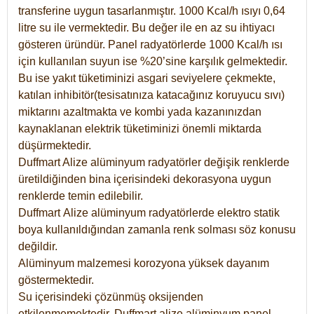
transferine uygun tasarlanmıştır. 1000 Kcal/h ısıyı 0,64
litre su ile vermektedir. Bu değer ile en az su ihtiyacı
gösteren üründür. Panel radyatörlerde 1000 Kcal/h ısı
için kullanılan suyun ise %20’sine karşılık gelmektedir.
Bu ise yakıt tüketiminizi asgari seviyelere çekmekte,
katılan inhibitör(tesisatınıza katacağınız koruyucu sıvı)
miktarını azaltmakta ve kombi yada kazanınızdan
kaynaklanan elektrik tüketiminizi önemli miktarda
düşürmektedir.
Duffmart Alize alüminyum radyatörler değişik renklerde
üretildiğinden bina içerisindeki dekorasyona uygun
renklerde temin edilebilir.
Duffmart
Alize
alüminyum radyatörlerde elektro statik
boya kullanıldığından zamanla renk solması söz konusu
değildir.
Alüminyum malzemesi korozyona yüksek dayanım
göstermektedir.
Su içerisindeki çözünmüş oksijenden
etkilenmemektedir. Duffmart alize alüminyum panel