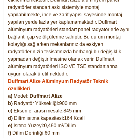
radyatörler standart askı sistemiyle montaj
yapılabilmekte, ince ve zarif yapısı sayesinde montaj
yapılan yerde fazla yer kaplamamaktadır. Duffmart
alüminyum radyatörleri standart panel radyatörlerle aynı
bağlantı çap ve ölçülerine sahiptir. Bu durum montaj
kolaylığı sağlarken mekanlarınız da eskiyen
radyatörlerinizin tesisatınızda herhangi bir değişiklik
yapmadan değiştirilmesine olanak verir. Duffmart
alüminyum radyatörleri ISO VE TSE standartlarına
uygun olarak üretilmektedir.
Duffmart Alize Alüminyum Radyatör Teknik
özellikleri
a)
Model:
Duffmart
Alize
b)
Radyatör Yüksekliği:900 mm
c)
Eksenler arası mesafe:845 mm
d)
Dilim ısıtma kapasitesi:164 Kcall
e)
Isıtma Yüzeyi:0,480 m²/Dilim
f)
Dilim Derinliği:60 mm