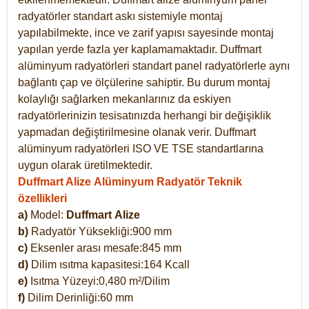
radyatörler standart askı sistemiyle montaj
yapılabilmekte, ince ve zarif yapısı sayesinde montaj
yapılan yerde fazla yer kaplamamaktadır. Duffmart
alüminyum radyatörleri standart panel radyatörlerle aynı
bağlantı çap ve ölçülerine sahiptir. Bu durum montaj
kolaylığı sağlarken mekanlarınız da eskiyen
radyatörlerinizin tesisatınızda herhangi bir değişiklik
yapmadan değiştirilmesine olanak verir. Duffmart
alüminyum radyatörleri ISO VE TSE standartlarına
uygun olarak üretilmektedir.
Duffmart Alize Alüminyum Radyatör Teknik
özellikleri
a)
Model:
Duffmart
Alize
b)
Radyatör Yüksekliği:900 mm
c)
Eksenler arası mesafe:845 mm
d)
Dilim ısıtma kapasitesi:164 Kcall
e)
Isıtma Yüzeyi:0,480 m²/Dilim
f)
Dilim Derinliği:60 mm