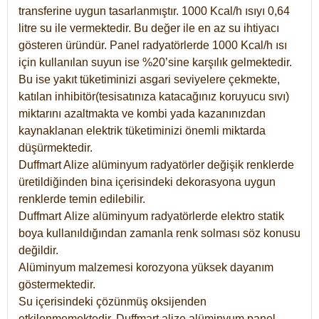
transferine uygun tasarlanmıştır. 1000 Kcal/h ısıyı 0,64
litre su ile vermektedir. Bu değer ile en az su ihtiyacı
gösteren üründür. Panel radyatörlerde 1000 Kcal/h ısı
için kullanılan suyun ise %20’sine karşılık gelmektedir.
Bu ise yakıt tüketiminizi asgari seviyelere çekmekte,
katılan inhibitör(tesisatınıza katacağınız koruyucu sıvı)
miktarını azaltmakta ve kombi yada kazanınızdan
kaynaklanan elektrik tüketiminizi önemli miktarda
düşürmektedir.
Duffmart Alize alüminyum radyatörler değişik renklerde
üretildiğinden bina içerisindeki dekorasyona uygun
renklerde temin edilebilir.
Duffmart
Alize
alüminyum radyatörlerde elektro statik
boya kullanıldığından zamanla renk solması söz konusu
değildir.
Alüminyum malzemesi korozyona yüksek dayanım
göstermektedir.
Su içerisindeki çözünmüş oksijenden
etkilenmemektedir. Duffmart alize alüminyum panel