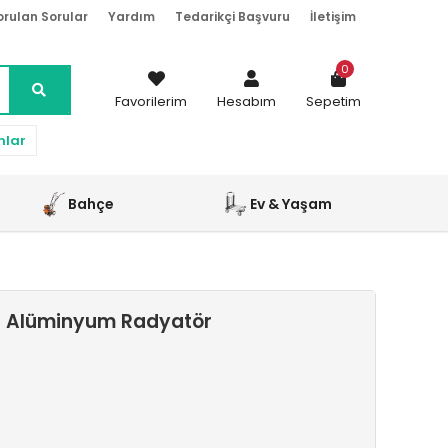
orulan Sorular
Yardım
Tedarikçi Başvuru
İletişim
0
Favorilerim
Hesabım
Sepetim
nlar
Bahçe
Ev & Yaşam
vi Alüminyum Radyatör