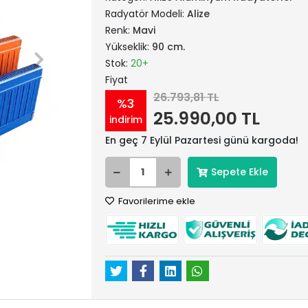
Radyatör Modeli:
Alize
Renk:
Mavi
Yükseklik:
90 cm.
Stok:
20+
Fiyat
26.793,81 TL
%3
25.990,00 TL
indirim
En geç 7 Eylül Pazartesi günü kargoda!
Sepete Ekle
Favorilerime ekle