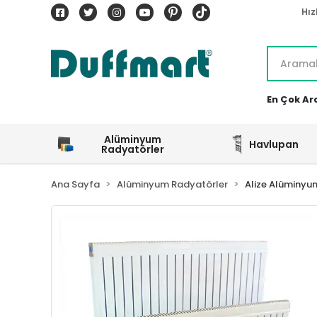
Hız
En Çok Ar
Alüminyum
Havlupan
Radyatörler
Ana Sayfa
Alüminyum Radyatörler
Alize Alüminyu