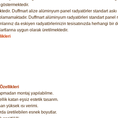
göstermektedir.
dir. Duffmart alize alüminyum panel radyatörler standart askı s
plamamaktadır. Duffmart alüminyum radyatörleri standart panel ra
larınız da eskiyen radyatörlerinizin tesisatınızda herhangi bir d
tlarına uygun olarak üretilmektedir.
ikleri
zellikleri
yapmadan montaj yapılabilme.
lik katan eşsiz estetik tasarım.
an yüksek ısı verimi.
rda üretilebilen esnek boyutlar.