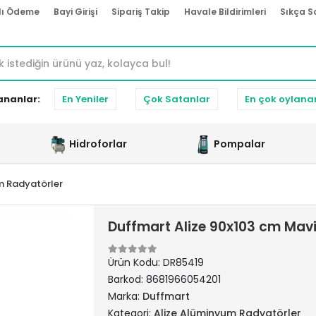
lı Ödeme
Bayi Girişi
Sipariş Takip
Havale Bildirimleri
Sıkça S
ananlar:
En Yeniler
Çok Satanlar
En çok oylana
Hidroforlar
Pompalar
m Radyatörler
Duffmart Alize 90x103 cm Ma
Ürün Kodu:
DR85419
Barkod:
8681966054201
Marka:
Duffmart
Kategori:
Alize Alüminyum Radyatörler