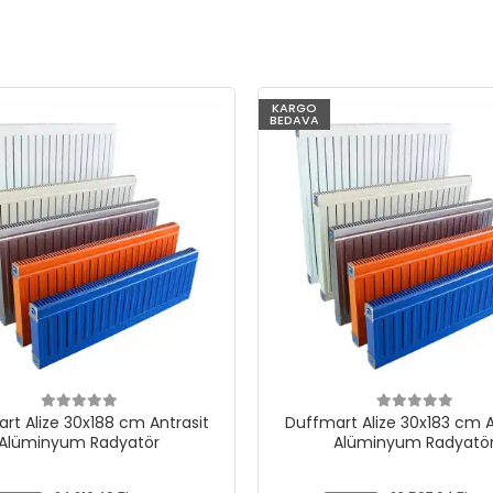
KARGO
BEDAVA
rt Alize 30x188 cm Antrasit
Duffmart Alize 30x183 cm A
Alüminyum Radyatör
Alüminyum Radyatö