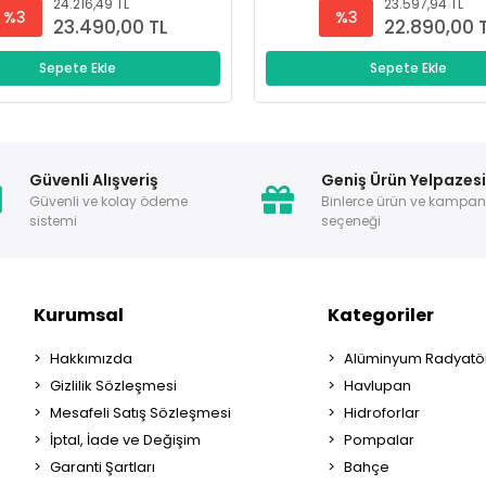
24.216,49 TL
23.597,94 TL
%3
%3
23.490,00 TL
22.890,00 
Sepete Ekle
Sepete Ekle
Güvenli Alışveriş
Geniş Ürün Yelpazes
Güvenli ve kolay ödeme
Binlerce ürün ve kampa
sistemi
seçeneği
Kurumsal
Kategoriler
Hakkımızda
Alüminyum Radyatör
Gizlilik Sözleşmesi
Havlupan
Mesafeli Satış Sözleşmesi
Hidroforlar
İptal, İade ve Değişim
Pompalar
Garanti Şartları
Bahçe