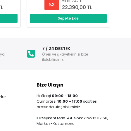
23.082,47 TL
%3
TL
22.390,00 TL
Sepete Ekle
i
7 / 24 DESTEK
nya
Öneri ve şikayetlerinizi bize
iletebilirsiniz.
Bize Ulaşın
Haftaiçi
09:00 - 18:00
ler
Cumartesi
10:00 - 17:00
saatleri
arasında ulaşabilirsiniz.
Kuzeykent Mah. 44. Sokak No:12 37150,
Merkez-Kastamonu