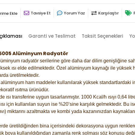
Tavsiye Et
Yorum Yaz
Karşılaştır
rime Ekle
çıklaması
Garanti ve Teslimat
Taksit Seçenekleri
Yo
i-5005 Alüminyum Radyatör
lüminyum radyatör serilerine göre daha dar dilim genişliğine sah
ksek ısı elde edilmektedir. Özel alüminyum kaynağı ile yüksek hi
rda üretilmektedir.
alüminyum ham maddeler kullanılarak yüksek standartlardaki imal
koratif ısıtma ürünüdür.
ısı transferine uygun tasarlanmıştır. 1000 Kcal/h ısıyı 0,64 litre
sı için kullanılan suyun ise %20’sine karşılık gelmektedir. Bu is
 sıvı) miktarını azaltmakta ve kombi yada kazanınızdan kaynaklan
rde üretildiğinden bina içerisindeki dekorasyona uygun renklerde
ik boya kullanıldığından zamanla renk solması söz konusu değil