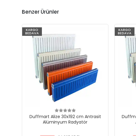
Benzer Ürünler
KARGO
KARGO
BEDAVA
BEDAVA
Duffmart Alize 30x192 cm Antrasit
Duffma
Alüminyum Radyatör