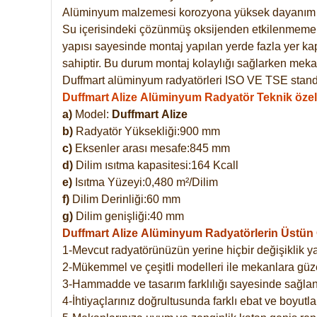
Alüminyum malzemesi korozyona yüksek dayanım 
Su içerisindeki çözünmüş oksijenden etkilenmemekte
yapısı sayesinde montaj yapılan yerde fazla yer ka
sahiptir. Bu durum montaj kolaylığı sağlarken mekan
Duffmart alüminyum radyatörleri ISO VE TSE standar
Duffmart Alize Alüminyum Radyatör Teknik özell
a)
Model:
Duffmart
Alize
b)
Radyatör Yüksekliği:900 mm
c)
Eksenler arası mesafe:845 mm
d)
Dilim ısıtma kapasitesi:164 Kcall
e)
Isıtma Yüzeyi:0,480 m²/Dilim
f)
Dilim Derinliği:60 mm
g)
Dilim genişliği:40 mm
Duffmart Alize
Alüminyum Radyatörlerin Üstün Ö
1-Mevcut radyatörünüzün yerine hiçbir değişiklik 
2-Mükemmel ve çeşitli modelleri ile mekanlara güzel
3-Hammadde ve tasarım farklılığı sayesinde sağlan
4-İhtiyaçlarınız doğrultusunda farklı ebat ve boyutla