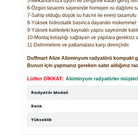
5-Mekanlarınıza uyum ve zenginlik katan geniş renk 
6-Özgün tasarımı sayesinde homojen ısı dağılımı s
7-Sahip olduğu düşük su hacmi ile enerji tasarrufu 
8-Yüksek hidrostatik basınca dayanıklı mükemmel 
9-Yüksek kalitedeki kaynaklı yapısı sayesinde kalit
10-Montaj kolaylığı sağlayan ve yapılara gereksiz a
11-Delinmelere ve patlamalara karşı dirençlidir.
Duffmart
Alize
Alüminyum radyatörü kompakt girişl
Bunun için yapmanız gereken satın aldığınız ra
Lütfen DİKKAT:
Alüminyum radyatörler müşterile
Radyatör Modeli
Renk
Yükseklik