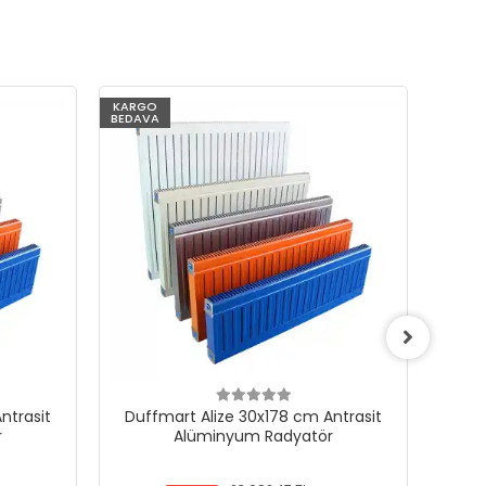
KARGO
KARG
BEDAVA
BEDAV
ntrasit
Duffmart Alize 30x178 cm Antrasit
Duf
r
Alüminyum Radyatör