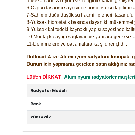
5-Mekanlarınıza uyum ve zenginlik katan geniş renk 
6-Özgün tasarımı sayesinde homojen ısı dağılımı s
7-Sahip olduğu düşük su hacmi ile enerji tasarrufu 
8-Yüksek hidrostatik basınca dayanıklı mükemmel 
9-Yüksek kalitedeki kaynaklı yapısı sayesinde kalit
10-Montaj kolaylığı sağlayan ve yapılara gereksiz a
11-Delinmelere ve patlamalara karşı dirençlidir.
Duffmart
Alize
Alüminyum radyatörü kompakt girişl
Bunun için yapmanız gereken satın aldığınız ra
Lütfen DİKKAT:
Alüminyum radyatörler müşterile
Radyatör Modeli
Renk
Yükseklik