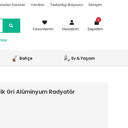
orulan Sorular
Yardım
Tedarikçi Başvuru
İletişim
0
Favorilerim
Hesabım
Sepetim
nlar
Bahçe
Ev & Yaşam
lik Gri Alüminyum Radyatör