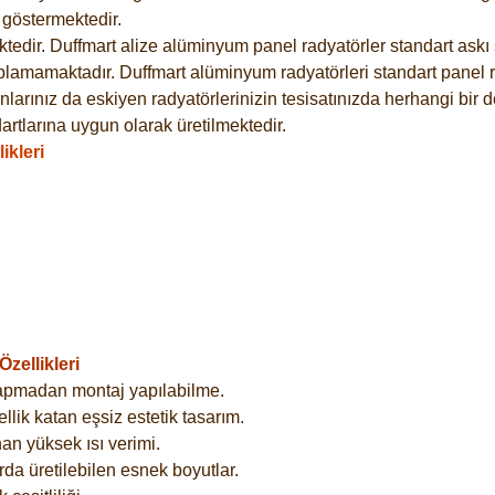
göstermektedir.
dir. Duffmart alize alüminyum panel radyatörler standart askı s
plamamaktadır. Duffmart alüminyum radyatörleri standart panel ra
larınız da eskiyen radyatörlerinizin tesisatınızda herhangi bir d
tlarına uygun olarak üretilmektedir.
ikleri
zellikleri
yapmadan montaj yapılabilme.
lik katan eşsiz estetik tasarım.
an yüksek ısı verimi.
rda üretilebilen esnek boyutlar.