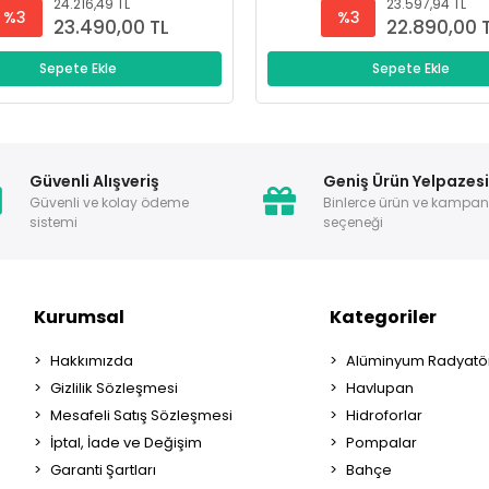
24.216,49 TL
23.597,94 TL
%3
%3
23.490,00 TL
22.890,00 
Sepete Ekle
Sepete Ekle
Güvenli Alışveriş
Geniş Ürün Yelpazes
Güvenli ve kolay ödeme
Binlerce ürün ve kampa
sistemi
seçeneği
Kurumsal
Kategoriler
Hakkımızda
Alüminyum Radyatör
Gizlilik Sözleşmesi
Havlupan
Mesafeli Satış Sözleşmesi
Hidroforlar
İptal, İade ve Değişim
Pompalar
Garanti Şartları
Bahçe