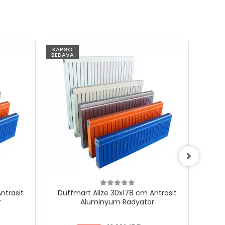
KARGO
KARG
BEDAVA
BEDAV
ntrasit
Duffmart Alize 30x178 cm Antrasit
Duf
r
Alüminyum Radyatör