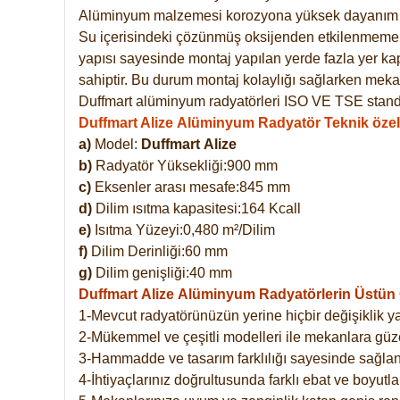
Alüminyum malzemesi korozyona yüksek dayanım 
Su içerisindeki çözünmüş oksijenden etkilenmemekte
yapısı sayesinde montaj yapılan yerde fazla yer ka
sahiptir. Bu durum montaj kolaylığı sağlarken mekan
Duffmart alüminyum radyatörleri ISO VE TSE standar
Duffmart Alize Alüminyum Radyatör Teknik özell
a)
Model:
Duffmart
Alize
b)
Radyatör Yüksekliği:900 mm
c)
Eksenler arası mesafe:845 mm
d)
Dilim ısıtma kapasitesi:164 Kcall
e)
Isıtma Yüzeyi:0,480 m²/Dilim
f)
Dilim Derinliği:60 mm
g)
Dilim genişliği:40 mm
Duffmart Alize
Alüminyum Radyatörlerin Üstün Ö
1-Mevcut radyatörünüzün yerine hiçbir değişiklik 
2-Mükemmel ve çeşitli modelleri ile mekanlara güzel
3-Hammadde ve tasarım farklılığı sayesinde sağlan
4-İhtiyaçlarınız doğrultusunda farklı ebat ve boyutla