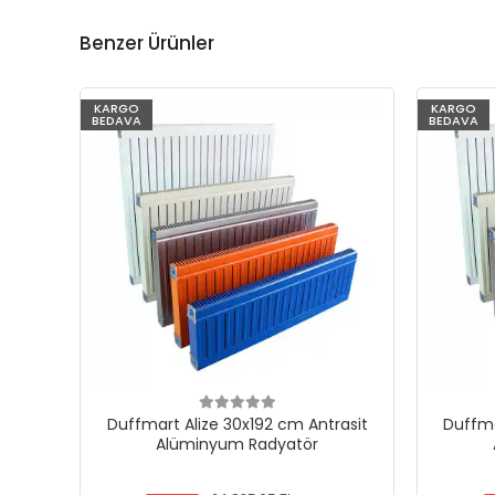
Benzer Ürünler
KARGO
KARGO
BEDAVA
BEDAVA
Duffmart Alize 30x192 cm Antrasit
Duffma
Alüminyum Radyatör