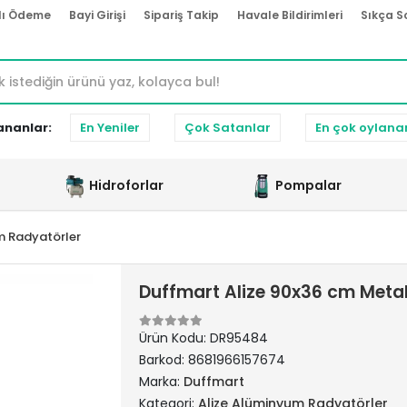
lı Ödeme
Bayi Girişi
Sipariş Takip
Havale Bildirimleri
Sıkça S
ananlar:
En Yeniler
Çok Satanlar
En çok oylana
Hidroforlar
Pompalar
m Radyatörler
Duffmart Alize 90x36 cm Meta
Ürün Kodu:
DR95484
Barkod:
8681966157674
Marka:
Duffmart
Kategori:
Alize Alüminyum Radyatörler