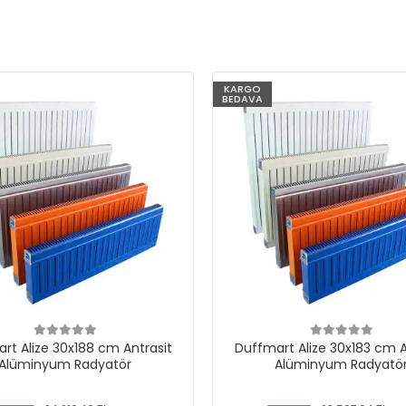
KARGO
BEDAVA
rt Alize 30x188 cm Antrasit
Duffmart Alize 30x183 cm A
Alüminyum Radyatör
Alüminyum Radyatö