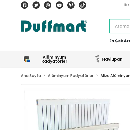
Hız
En Çok Ar
Alüminyum
Havlupan
Radyatörler
Ana Sayfa
Alüminyum Radyatörler
Alize Alüminyu