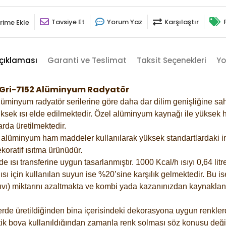
Tavsiye Et
Yorum Yaz
Karşılaştır
rime Ekle
çıklaması
Garanti ve Teslimat
Taksit Seçenekleri
Yo
k Gri-7152 Alüminyum Radyatör
lüminyum radyatör serilerine göre daha dar dilim genişliğine sah
ksek ısı elde edilmektedir. Özel alüminyum kaynağı ile yüksek hi
rda üretilmektedir.
alüminyum ham maddeler kullanılarak yüksek standartlardaki imal
koratif ısıtma ürünüdür.
ısı transferine uygun tasarlanmıştır. 1000 Kcal/h ısıyı 0,64 litre
sı için kullanılan suyun ise %20’sine karşılık gelmektedir. Bu is
 sıvı) miktarını azaltmakta ve kombi yada kazanınızdan kaynaklan
rde üretildiğinden bina içerisindeki dekorasyona uygun renklerde
ik boya kullanıldığından zamanla renk solması söz konusu değil