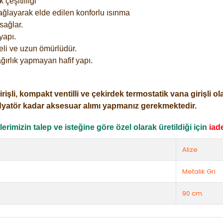
çeşitliliği
ağlayarak elde edilen konforlu ısınma
sağlar.
yapı.
eli ve uzun ömürlüdür.
ğırlık yapmayan hafif yapı.
i, kompakt ventilli ve çekirdek termostatik vana girişli olar
dyatör kadar aksesuar alımı yapmanız gerekmektedir.
rimizin talep ve isteğine göre özel olarak üretildiği için
iad
Alize
Metalik Gri
90 cm.