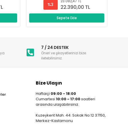
23.082,47 TL
%3
TL
22.390,00 TL
Sepete Ekle
i
7 / 24 DESTEK
nya
Öneri ve şikayetlerinizi bize
iletebilirsiniz.
Bize Ulaşın
Haftaiçi
09:00 - 18:00
ler
Cumartesi
10:00 - 17:00
saatleri
arasında ulaşabilirsiniz.
Kuzeykent Mah. 44. Sokak No:12 37150,
Merkez-Kastamonu