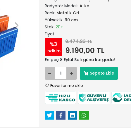
Radyatör Modeli:
Alize
Renk:
Metalik Gri
Yükseklik:
90 cm.
Stok:
20+
Fiyat
9.474,23 TL
%3
9.190,00 TL
indirim
En geç 8 Eylül Salı günü kargoda!
Sepete Ekle
Favorilerime ekle