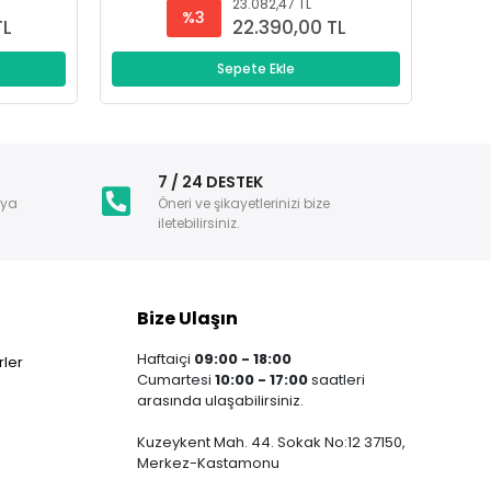
23.082,47 TL
%3
TL
22.390,00 TL
Sepete Ekle
i
7 / 24 DESTEK
nya
Öneri ve şikayetlerinizi bize
iletebilirsiniz.
Bize Ulaşın
Haftaiçi
09:00 - 18:00
ler
Cumartesi
10:00 - 17:00
saatleri
arasında ulaşabilirsiniz.
Kuzeykent Mah. 44. Sokak No:12 37150,
Merkez-Kastamonu