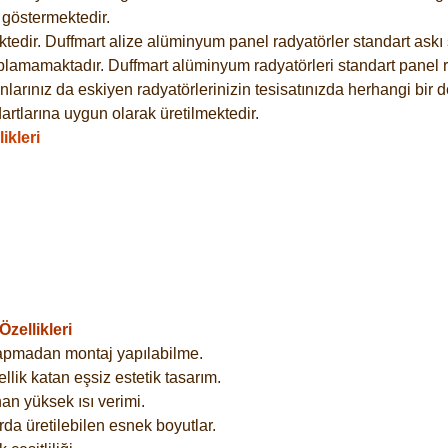
göstermektedir.
dir. Duffmart alize alüminyum panel radyatörler standart askı s
plamamaktadır. Duffmart alüminyum radyatörleri standart panel ra
larınız da eskiyen radyatörlerinizin tesisatınızda herhangi bir d
tlarına uygun olarak üretilmektedir.
ikleri
zellikleri
yapmadan montaj yapılabilme.
lik katan eşsiz estetik tasarım.
an yüksek ısı verimi.
rda üretilebilen esnek boyutlar.