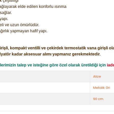
çeşitliliği
ağlayarak elde edilen konforlu ısınma
sağlar.
yapı.
eli ve uzun ömürlüdür.
ğırlık yapmayan hafif yapı.
i, kompakt ventilli ve çekirdek termostatik vana girişli olar
dyatör kadar aksesuar alımı yapmanız gerekmektedir.
rimizin talep ve isteğine göre özel olarak üretildiği için
iad
Alize
Metalik Gri
90 cm.