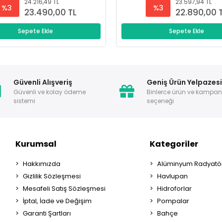
24.216,49 TL
23.597,94 TL
%3
%3
23.490,00 TL
22.890,00 
Sepete Ekle
Sepete Ekle
Güvenli Alışveriş
Geniş Ürün Yelpazes
Güvenli ve kolay ödeme
Binlerce ürün ve kampa
sistemi
seçeneği
Kurumsal
Kategoriler
Hakkımızda
Alüminyum Radyatör
Gizlilik Sözleşmesi
Havlupan
Mesafeli Satış Sözleşmesi
Hidroforlar
İptal, İade ve Değişim
Pompalar
Garanti Şartları
Bahçe