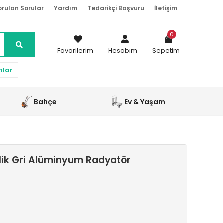
orulan Sorular
Yardım
Tedarikçi Başvuru
İletişim
0
Favorilerim
Hesabım
Sepetim
nlar
Bahçe
Ev & Yaşam
lik Gri Alüminyum Radyatör