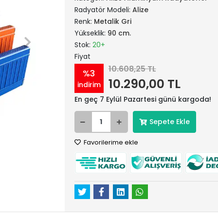
Radyatör Modeli:
Alize
Renk:
Metalik Gri
Yükseklik:
90 cm.
Stok:
20+
Fiyat
10.608,25 TL
%3
10.290,00 TL
indirim
En geç 7 Eylül Pazartesi günü kargoda!
Sepete Ekle
Favorilerime ekle