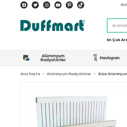
Hız
En Çok Ar
Alüminyum
Havlupan
Radyatörler
Ana Sayfa
Alüminyum Radyatörler
Alize Alüminyu