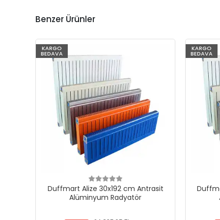
Benzer Ürünler
KARGO
KARGO
BEDAVA
BEDAVA
Duffmart Alize 30x192 cm Antrasit
Duffma
Alüminyum Radyatör