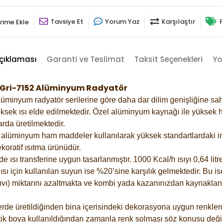
Tavsiye Et
Yorum Yaz
Karşılaştır
rime Ekle
çıklaması
Garanti ve Teslimat
Taksit Seçenekleri
Yo
k Gri-7152 Alüminyum Radyatör
lüminyum radyatör serilerine göre daha dar dilim genişliğine sah
ksek ısı elde edilmektedir. Özel alüminyum kaynağı ile yüksek hi
rda üretilmektedir.
alüminyum ham maddeler kullanılarak yüksek standartlardaki imal
koratif ısıtma ürünüdür.
ısı transferine uygun tasarlanmıştır. 1000 Kcal/h ısıyı 0,64 litre
sı için kullanılan suyun ise %20’sine karşılık gelmektedir. Bu is
 sıvı) miktarını azaltmakta ve kombi yada kazanınızdan kaynaklan
rde üretildiğinden bina içerisindeki dekorasyona uygun renklerde
ik boya kullanıldığından zamanla renk solması söz konusu değil