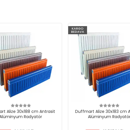
KARGO
BEDAVA
rt Alize 30x188 cm Antrasit
Duffmart Alize 30x183 cm A
Alüminyum Radyatör
Alüminyum Radyatö