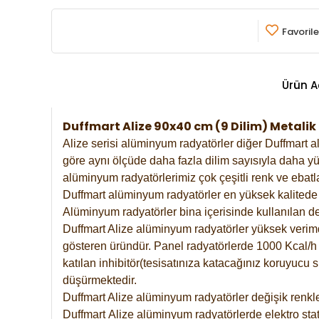
Favorile
Ürün A
Duffmart Alize 90x40 cm (9 Dilim) Metali
Alize serisi alüminyum radyatörler diğer Duffmart a
göre aynı ölçüde daha fazla dilim sayısıyla daha yü
alüminyum radyatörlerimiz çok çeşitli renk ve ebatla
Duffmart alüminyum radyatörler en yüksek kalitede 
Alüminyum radyatörler bina içerisinde kullanılan de
Duffmart Alize alüminyum radyatörler yüksek verimde 
gösteren üründür. Panel radyatörlerde 1000 Kcal/h ı
katılan inhibitör(tesisatınıza katacağınız koruyucu
düşürmektedir.
Duffmart Alize alüminyum radyatörler değişik renkle
Duffmart
Alize
alüminyum radyatörlerde elektro stat