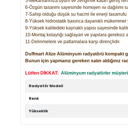
5-Mekanlarınıza uyum ve zenginlik katan geniş renk 
6-Özgün tasarımı sayesinde homojen ısı dağılımı s
7-Sahip olduğu düşük su hacmi ile enerji tasarrufu 
8-Yüksek hidrostatik basınca dayanıklı mükemmel 
9-Yüksek kalitedeki kaynaklı yapısı sayesinde kalit
10-Montaj kolaylığı sağlayan ve yapılara gereksiz a
11-Delinmelere ve patlamalara karşı dirençlidir.
Duffmart
Alize
Alüminyum radyatörü kompakt girişl
Bunun için yapmanız gereken satın aldığınız ra
Lütfen DİKKAT:
Alüminyum radyatörler müşterile
Radyatör Modeli
Renk
Yükseklik