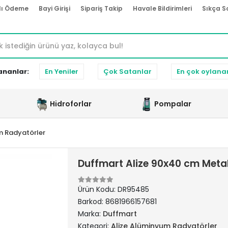
lı Ödeme
Bayi Girişi
Sipariş Takip
Havale Bildirimleri
Sıkça S
ananlar:
En Yeniler
Çok Satanlar
En çok oylana
Hidroforlar
Pompalar
m Radyatörler
Duffmart Alize 90x40 cm Meta
Ürün Kodu:
DR95485
Barkod:
8681966157681
Marka:
Duffmart
Kategori:
Alize Alüminyum Radyatörler