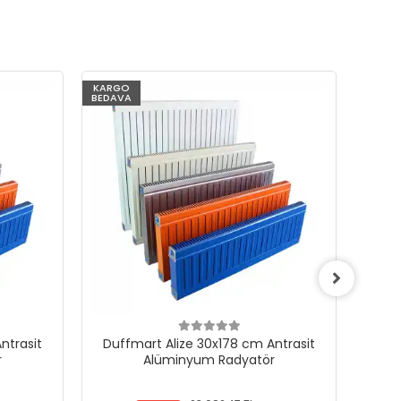
KARGO
KARG
BEDAVA
BEDAV
ntrasit
Duffmart Alize 30x178 cm Antrasit
Duf
r
Alüminyum Radyatör