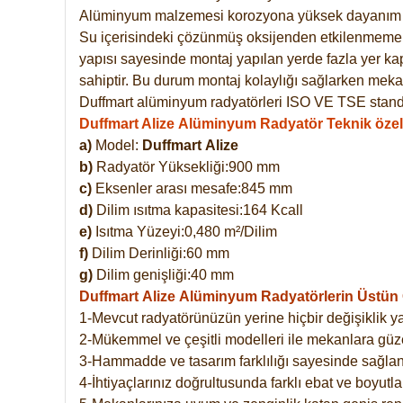
Alüminyum malzemesi korozyona yüksek dayanım 
Su içerisindeki çözünmüş oksijenden etkilenmemekte
yapısı sayesinde montaj yapılan yerde fazla yer ka
sahiptir. Bu durum montaj kolaylığı sağlarken mekan
Duffmart alüminyum radyatörleri ISO VE TSE standar
Duffmart Alize Alüminyum Radyatör Teknik özell
a)
Model:
Duffmart
Alize
b)
Radyatör Yüksekliği:900 mm
c)
Eksenler arası mesafe:845 mm
d)
Dilim ısıtma kapasitesi:164 Kcall
e)
Isıtma Yüzeyi:0,480 m²/Dilim
f)
Dilim Derinliği:60 mm
g)
Dilim genişliği:40 mm
Duffmart Alize
Alüminyum Radyatörlerin Üstün Ö
1-Mevcut radyatörünüzün yerine hiçbir değişiklik 
2-Mükemmel ve çeşitli modelleri ile mekanlara güzel
3-Hammadde ve tasarım farklılığı sayesinde sağlan
4-İhtiyaçlarınız doğrultusunda farklı ebat ve boyutla