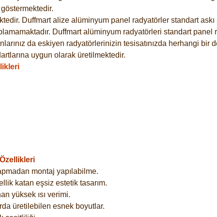
göstermektedir.
dir. Duffmart alize alüminyum panel radyatörler standart askı s
plamamaktadır. Duffmart alüminyum radyatörleri standart panel ra
larınız da eskiyen radyatörlerinizin tesisatınızda herhangi bir d
tlarına uygun olarak üretilmektedir.
ikleri
zellikleri
yapmadan montaj yapılabilme.
lik katan eşsiz estetik tasarım.
an yüksek ısı verimi.
rda üretilebilen esnek boyutlar.