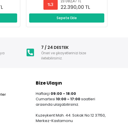
23.082,47 TL
%3
TL
22.390,00 TL
Sepete Ekle
i
7 / 24 DESTEK
nya
Öneri ve şikayetlerinizi bize
iletebilirsiniz.
Bize Ulaşın
Haftaiçi
09:00 - 18:00
ler
Cumartesi
10:00 - 17:00
saatleri
arasında ulaşabilirsiniz.
Kuzeykent Mah. 44. Sokak No:12 37150,
Merkez-Kastamonu