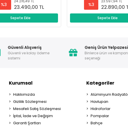
24.216,49 TL
23.597,94 TL
%3
%3
23.490,00 TL
22.890,00 
Sepete Ekle
Sepete Ekle
Güvenli Alışveriş
Geniş Ürün Yelpazes
Güvenli ve kolay ödeme
Binlerce ürün ve kampa
sistemi
seçeneği
Kurumsal
Kategoriler
Hakkımızda
Alüminyum Radyatör
Gizlilik Sözleşmesi
Havlupan
Mesafeli Satış Sözleşmesi
Hidroforlar
İptal, İade ve Değişim
Pompalar
Garanti Şartları
Bahçe