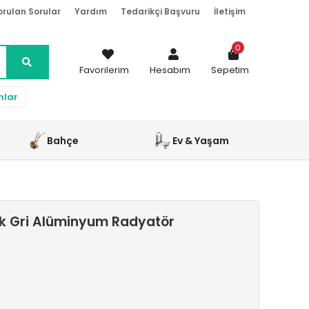
orulan Sorular
Yardım
Tedarikçi Başvuru
İletişim
0
Favorilerim
Hesabım
Sepetim
nlar
Bahçe
Ev & Yaşam
ak Gri Alüminyum Radyatör