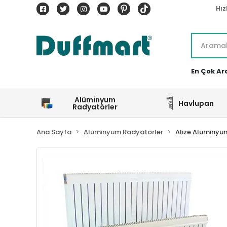
Hız
En Çok Ar
Alüminyum
Havlupan
Radyatörler
Ana Sayfa
Alüminyum Radyatörler
Alize Alüminyu