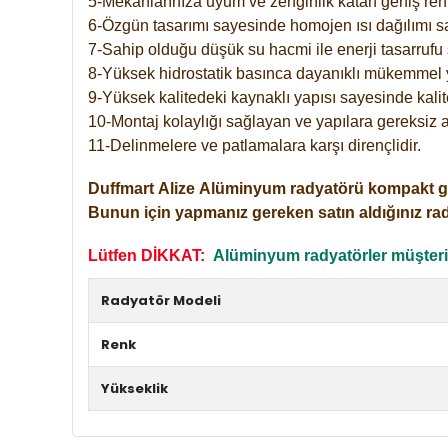
5-Mekanlarınıza uyum ve zenginlik katan geniş renk 
6-Özgün tasarımı sayesinde homojen ısı dağılımı s
7-Sahip olduğu düşük su hacmi ile enerji tasarrufu 
8-Yüksek hidrostatik basınca dayanıklı mükemmel 
9-Yüksek kalitedeki kaynaklı yapısı sayesinde kalit
10-Montaj kolaylığı sağlayan ve yapılara gereksiz a
11-Delinmelere ve patlamalara karşı dirençlidir.
Duffmart
Alize
Alüminyum radyatörü kompakt girişl
Bunun için yapmanız gereken satın aldığınız ra
Lütfen DİKKAT:
Alüminyum radyatörler müşterile
Radyatör Modeli
Renk
Yükseklik