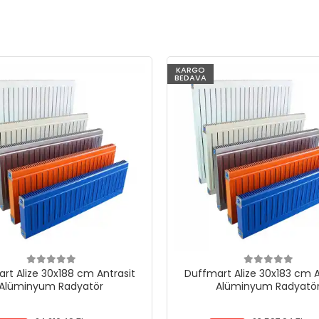
KARGO
BEDAVA
rt Alize 30x188 cm Antrasit
Duffmart Alize 30x183 cm A
Alüminyum Radyatör
Alüminyum Radyatö