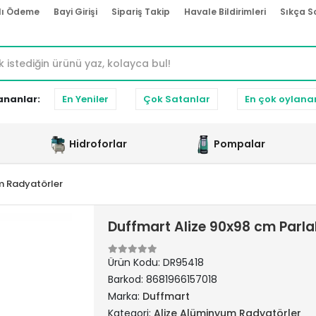
lı Ödeme
Bayi Girişi
Sipariş Takip
Havale Bildirimleri
Sıkça S
ananlar:
En Yeniler
Çok Satanlar
En çok oylana
Hidroforlar
Pompalar
m Radyatörler
Duffmart Alize 90x98 cm Parl
Ürün Kodu:
DR95418
Barkod:
8681966157018
Marka:
Duffmart
Kategori:
Alize Alüminyum Radyatörler