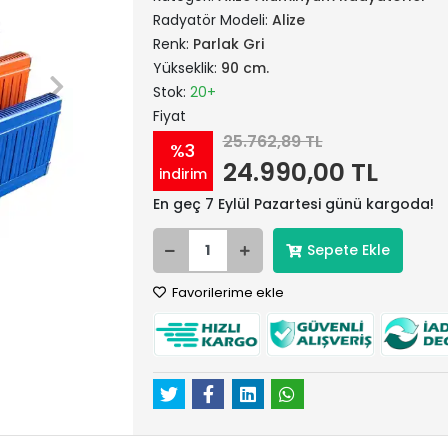
Radyatör Modeli:
Alize
Renk:
Parlak Gri
Yükseklik:
90 cm.
Stok:
20+
Fiyat
25.762,89 TL
%3
24.990,00 TL
indirim
En geç 7 Eylül Pazartesi günü kargoda!
Sepete Ekle
Favorilerime ekle