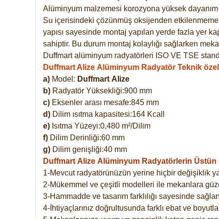
Alüminyum malzemesi korozyona yüksek dayanım 
Su içerisindeki çözünmüş oksijenden etkilenmemekte
yapısı sayesinde montaj yapılan yerde fazla yer ka
sahiptir. Bu durum montaj kolaylığı sağlarken mekan
Duffmart alüminyum radyatörleri ISO VE TSE standar
Duffmart Alize Alüminyum Radyatör Teknik özell
a)
Model:
Duffmart
Alize
b)
Radyatör Yüksekliği:900 mm
c)
Eksenler arası mesafe:845 mm
d)
Dilim ısıtma kapasitesi:164 Kcall
e)
Isıtma Yüzeyi:0,480 m²/Dilim
f)
Dilim Derinliği:60 mm
g)
Dilim genişliği:40 mm
Duffmart Alize
Alüminyum Radyatörlerin Üstün Ö
1-Mevcut radyatörünüzün yerine hiçbir değişiklik 
2-Mükemmel ve çeşitli modelleri ile mekanlara güzel
3-Hammadde ve tasarım farklılığı sayesinde sağlan
4-İhtiyaçlarınız doğrultusunda farklı ebat ve boyutla