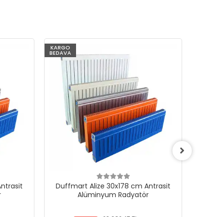
KARGO
KARG
BEDAVA
BEDAV
ntrasit
Duffmart Alize 30x178 cm Antrasit
Duf
r
Alüminyum Radyatör