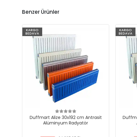
Benzer Ürünler
KARGO
KARGO
BEDAVA
BEDAVA
Duffmart Alize 30x192 cm Antrasit
Duffma
Alüminyum Radyatör