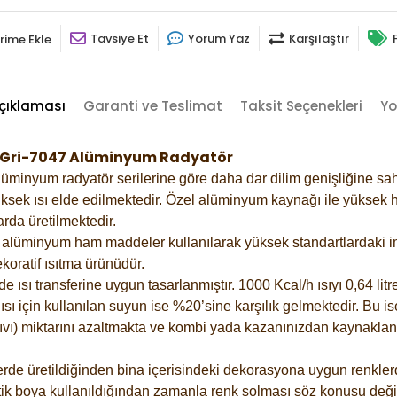
Tavsiye Et
Yorum Yaz
Karşılaştır
rime Ekle
çıklaması
Garanti ve Teslimat
Taksit Seçenekleri
Yo
ak Gri-7047 Alüminyum Radyatör
lüminyum radyatör serilerine göre daha dar dilim genişliğine sah
ksek ısı elde edilmektedir. Özel alüminyum kaynağı ile yüksek hi
rda üretilmektedir.
alüminyum ham maddeler kullanılarak yüksek standartlardaki imal
koratif ısıtma ürünüdür.
ısı transferine uygun tasarlanmıştır. 1000 Kcal/h ısıyı 0,64 litre
sı için kullanılan suyun ise %20’sine karşılık gelmektedir. Bu is
 sıvı) miktarını azaltmakta ve kombi yada kazanınızdan kaynaklan
rde üretildiğinden bina içerisindeki dekorasyona uygun renklerde
ik boya kullanıldığından zamanla renk solması söz konusu değil