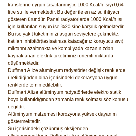
transferine uygun tasarlanmıştır. 1000 Kcal/h ısıyı 0,64
litre su ile vermektedir. Bu değer ile en az su ihtiyacı
gösteren üründür. Panel radyatörlerde 1000 Kcal/h ısı
için kullanılan suyun ise %20’sine karşılık gelmektedir.
Bu ise yakıt tüketiminizi asgari seviyelere çekmekte,
katılan inhibitör(tesisatınıza katacağınız koruyucu sıvı)
miktarını azaltmakta ve kombi yada kazanınızdan
kaynaklanan elektrik tüketiminizi önemli miktarda
düşürmektedir.
Duffmart Alize alüminyum radyatörler değişik renklerde
üretildiğinden bina içerisindeki dekorasyona uygun
renklerde temin edilebilir.
Duffmart
Alize
alüminyum radyatörlerde elektro statik
boya kullanıldığından zamanla renk solması söz konusu
değildir.
Alüminyum malzemesi korozyona yüksek dayanım
göstermektedir.
Su içerisindeki çözünmüş oksijenden
etkilenmemektedir. Duffmart alize alüminyum panel