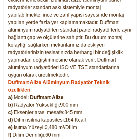
radyatörler standart askı sistemiyle montaj
yapılabilmekte, ince ve zarif yapısı sayesinde montaj
yapılan yerde fazla yer kaplamamaktadır. Duffmart
alüminyum radyatörleri standart panel radyatörlerle aynı
bağlantı çap ve ölçülerine sahiptir. Bu durum montaj
kolaylığı sağlarken mekanlarınız da eskiyen
radyatörlerinizin tesisatınızda herhangi bir değişiklik
yapmadan değiştirilmesine olanak verir. Duffmart
alüminyum radyatörleri ISO VE TSE standartlarına
uygun olarak üretilmektedir.
Duffmart Alize Alüminyum Radyatör Teknik
özellikleri
a)
Model:
Duffmart
Alize
b)
Radyatör Yüksekliği:900 mm
c)
Eksenler arası mesafe:845 mm
d)
Dilim ısıtma kapasitesi:164 Kcall
e)
Isıtma Yüzeyi:0,480 m²/Dilim
f)
Dilim Derinliği:60 mm