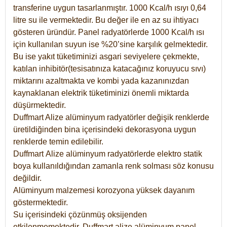
transferine uygun tasarlanmıştır. 1000 Kcal/h ısıyı 0,64
litre su ile vermektedir. Bu değer ile en az su ihtiyacı
gösteren üründür. Panel radyatörlerde 1000 Kcal/h ısı
için kullanılan suyun ise %20’sine karşılık gelmektedir.
Bu ise yakıt tüketiminizi asgari seviyelere çekmekte,
katılan inhibitör(tesisatınıza katacağınız koruyucu sıvı)
miktarını azaltmakta ve kombi yada kazanınızdan
kaynaklanan elektrik tüketiminizi önemli miktarda
düşürmektedir.
Duffmart Alize alüminyum radyatörler değişik renklerde
üretildiğinden bina içerisindeki dekorasyona uygun
renklerde temin edilebilir.
Duffmart
Alize
alüminyum radyatörlerde elektro statik
boya kullanıldığından zamanla renk solması söz konusu
değildir.
Alüminyum malzemesi korozyona yüksek dayanım
göstermektedir.
Su içerisindeki çözünmüş oksijenden
etkilenmemektedir. Duffmart alize alüminyum panel