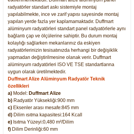
radyatörler standart askı sistemiyle montaj
yapılabilmekte, ince ve zarif yapısı sayesinde montaj
yapılan yerde fazla yer kaplamamaktadır. Duffmart
alüminyum radyatörleri standart panel radyatörlerle aynı
bağlantı çap ve ölçülerine sahiptir. Bu durum montaj
kolaylığı sağlarken mekanlarınız da eskiyen
radyatörlerinizin tesisatınızda herhangi bir değişiklik
yapmadan değiştirilmesine olanak verir. Duffmart
alüminyum radyatörleri ISO VE TSE standartlarına
uygun olarak üretilmektedir.
Duffmart Alize Alüminyum Radyatör Teknik
özellikleri
a)
Model:
Duffmart
Alize
b)
Radyatör Yüksekliği:900 mm
c)
Eksenler arası mesafe:845 mm
d)
Dilim ısıtma kapasitesi:164 Kcall
e)
Isıtma Yüzeyi:0,480 m²/Dilim
f)
Dilim Derinliği:60 mm