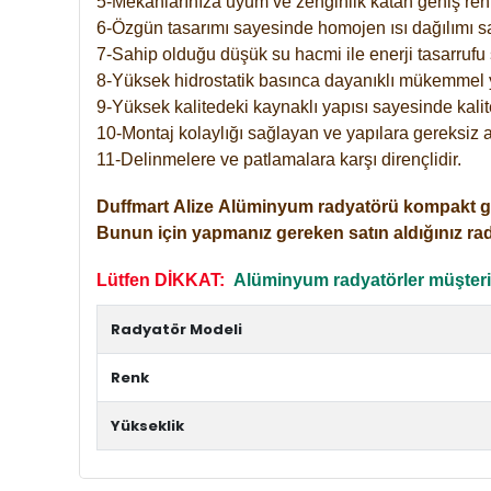
5-Mekanlarınıza uyum ve zenginlik katan geniş renk 
6-Özgün tasarımı sayesinde homojen ısı dağılımı s
7-Sahip olduğu düşük su hacmi ile enerji tasarrufu 
8-Yüksek hidrostatik basınca dayanıklı mükemmel 
9-Yüksek kalitedeki kaynaklı yapısı sayesinde kalit
10-Montaj kolaylığı sağlayan ve yapılara gereksiz a
11-Delinmelere ve patlamalara karşı dirençlidir.
Duffmart
Alize
Alüminyum radyatörü kompakt girişl
Bunun için yapmanız gereken satın aldığınız ra
Lütfen DİKKAT:
Alüminyum radyatörler müşterile
Radyatör Modeli
Renk
Yükseklik