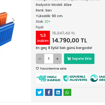
Radyatör Modeli:
Alize
Renk:
Sarı
Yükseklik:
90 cm.
Stok:
20+
Fiyat
15.247,42 TL
%3
14.790,00 TL
indirim
En geç 8 Eylül Salı günü kargoda!
Sepete Ekle
Favorilerime ekle