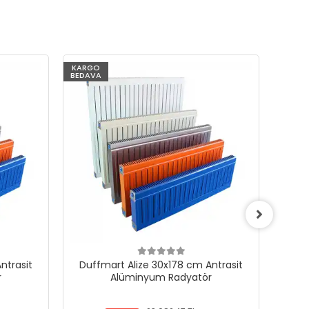
KARGO
KARG
BEDAVA
BEDAV
ntrasit
Duffmart Alize 30x178 cm Antrasit
Duf
r
Alüminyum Radyatör