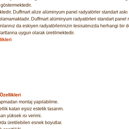
göstermektedir.
dir. Duffmart alize alüminyum panel radyatörler standart askı s
plamamaktadır. Duffmart alüminyum radyatörleri standart panel ra
larınız da eskiyen radyatörlerinizin tesisatınızda herhangi bir d
tlarına uygun olarak üretilmektedir.
ikleri
zellikleri
yapmadan montaj yapılabilme.
lik katan eşsiz estetik tasarım.
an yüksek ısı verimi.
rda üretilebilen esnek boyutlar.