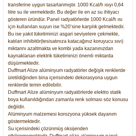
transferine uygun tasarlanmıştır. 1000 Kcal/h ısıyı 0,64
litre su ile vermektedir. Bu değer ile en az su ihtiyacı
gösteren üründür. Panel radyatörlerde 1000 Kcal/h ısı
için kullanılan suyun ise %20’sine karşılık gelmektedir.
Bu ise yakıt tüketiminizi asgari seviyelere çekmekte,
katılan inhibitör(tesisatınıza katacağınız koruyucu sıvı)
miktarını azaltmakta ve kombi yada kazanınızdan
kaynaklanan elektrik tüketiminizi önemli miktarda
düşürmektedir.
Duffmart Alize alüminyum radyatörler değişik renklerde
üretildiğinden bina içerisindeki dekorasyona uygun
renklerde temin edilebilir.
Duffmart
Alize
alüminyum radyatörlerde elektro statik
boya kullanıldığından zamanla renk solması söz konusu
değildir.
Alüminyum malzemesi korozyona yüksek dayanım
göstermektedir.
Su içerisindeki çözünmüş oksijenden
etkilenmemektedir. Duffmart alize alüminyum panel