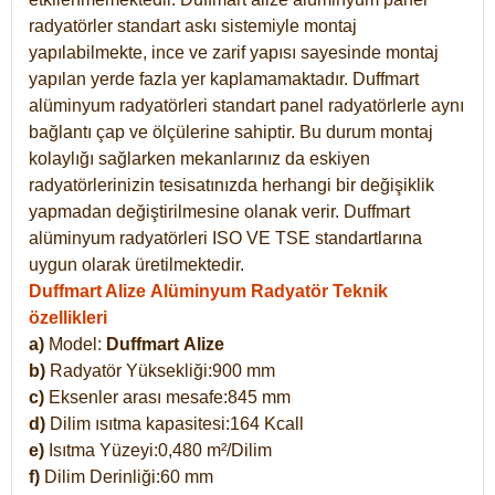
radyatörler standart askı sistemiyle montaj
yapılabilmekte, ince ve zarif yapısı sayesinde montaj
yapılan yerde fazla yer kaplamamaktadır. Duffmart
alüminyum radyatörleri standart panel radyatörlerle aynı
bağlantı çap ve ölçülerine sahiptir. Bu durum montaj
kolaylığı sağlarken mekanlarınız da eskiyen
radyatörlerinizin tesisatınızda herhangi bir değişiklik
yapmadan değiştirilmesine olanak verir. Duffmart
alüminyum radyatörleri ISO VE TSE standartlarına
uygun olarak üretilmektedir.
Duffmart Alize Alüminyum Radyatör Teknik
özellikleri
a)
Model:
Duffmart
Alize
b)
Radyatör Yüksekliği:900 mm
c)
Eksenler arası mesafe:845 mm
d)
Dilim ısıtma kapasitesi:164 Kcall
e)
Isıtma Yüzeyi:0,480 m²/Dilim
f)
Dilim Derinliği:60 mm