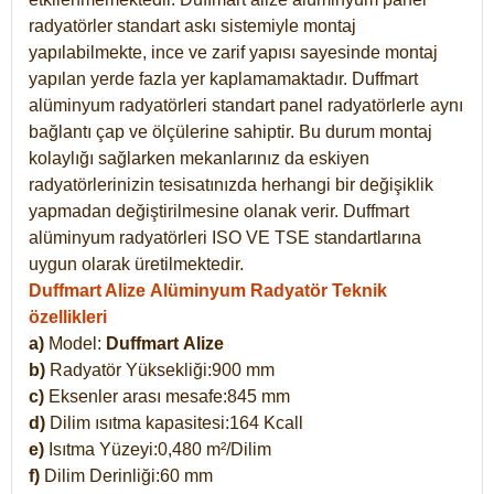
radyatörler standart askı sistemiyle montaj
yapılabilmekte, ince ve zarif yapısı sayesinde montaj
yapılan yerde fazla yer kaplamamaktadır. Duffmart
alüminyum radyatörleri standart panel radyatörlerle aynı
bağlantı çap ve ölçülerine sahiptir. Bu durum montaj
kolaylığı sağlarken mekanlarınız da eskiyen
radyatörlerinizin tesisatınızda herhangi bir değişiklik
yapmadan değiştirilmesine olanak verir. Duffmart
alüminyum radyatörleri ISO VE TSE standartlarına
uygun olarak üretilmektedir.
Duffmart Alize Alüminyum Radyatör Teknik
özellikleri
a)
Model:
Duffmart
Alize
b)
Radyatör Yüksekliği:900 mm
c)
Eksenler arası mesafe:845 mm
d)
Dilim ısıtma kapasitesi:164 Kcall
e)
Isıtma Yüzeyi:0,480 m²/Dilim
f)
Dilim Derinliği:60 mm