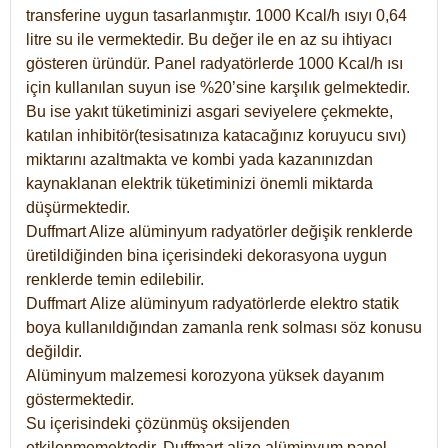
transferine uygun tasarlanmıştır. 1000 Kcal/h ısıyı 0,64
litre su ile vermektedir. Bu değer ile en az su ihtiyacı
gösteren üründür. Panel radyatörlerde 1000 Kcal/h ısı
için kullanılan suyun ise %20’sine karşılık gelmektedir.
Bu ise yakıt tüketiminizi asgari seviyelere çekmekte,
katılan inhibitör(tesisatınıza katacağınız koruyucu sıvı)
miktarını azaltmakta ve kombi yada kazanınızdan
kaynaklanan elektrik tüketiminizi önemli miktarda
düşürmektedir.
Duffmart Alize alüminyum radyatörler değişik renklerde
üretildiğinden bina içerisindeki dekorasyona uygun
renklerde temin edilebilir.
Duffmart
Alize
alüminyum radyatörlerde elektro statik
boya kullanıldığından zamanla renk solması söz konusu
değildir.
Alüminyum malzemesi korozyona yüksek dayanım
göstermektedir.
Su içerisindeki çözünmüş oksijenden
etkilenmemektedir. Duffmart alize alüminyum panel