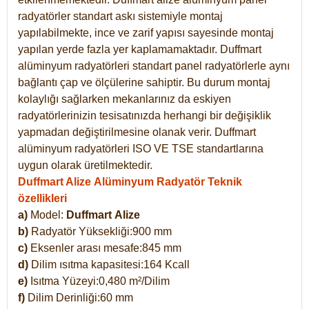
radyatörler standart askı sistemiyle montaj
yapılabilmekte, ince ve zarif yapısı sayesinde montaj
yapılan yerde fazla yer kaplamamaktadır. Duffmart
alüminyum radyatörleri standart panel radyatörlerle aynı
bağlantı çap ve ölçülerine sahiptir. Bu durum montaj
kolaylığı sağlarken mekanlarınız da eskiyen
radyatörlerinizin tesisatınızda herhangi bir değişiklik
yapmadan değiştirilmesine olanak verir. Duffmart
alüminyum radyatörleri ISO VE TSE standartlarına
uygun olarak üretilmektedir.
Duffmart Alize Alüminyum Radyatör Teknik
özellikleri
a)
Model:
Duffmart
Alize
b)
Radyatör Yüksekliği:900 mm
c)
Eksenler arası mesafe:845 mm
d)
Dilim ısıtma kapasitesi:164 Kcall
e)
Isıtma Yüzeyi:0,480 m²/Dilim
f)
Dilim Derinliği:60 mm