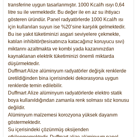
transferine uygun tasarlanmıştır. 1000 Kcal/h ısıyı 0,64
litre su ile vermektedir. Bu değer ile en az su ihtiyacı
gösteren üründür. Panel radyatörlerde 1000 Kcal/h ısı
için kullanılan suyun ise %20’sine karşılık gelmektedir.
Bu ise yakıt tüketiminizi asgari seviyelere çekmekte,
katılan inhibitör(tesisatınıza katacağınız koruyucu sıvı)
miktarını azaltmakta ve kombi yada kazanınızdan
kaynaklanan elektrik tüketiminizi önemli miktarda
düşürmektedir.
Duffmart Alize alüminyum radyatörler değişik renklerde
üretildiğinden bina içerisindeki dekorasyona uygun
renklerde temin edilebilir.
Duffmart
Alize
alüminyum radyatörlerde elektro statik
boya kullanıldığından zamanla renk solması söz konusu
değildir.
Alüminyum malzemesi korozyona yüksek dayanım
göstermektedir.
Su içerisindeki çözünmüş oksijenden
etkilenmemektedir. Duffmart alize alüminyum panel