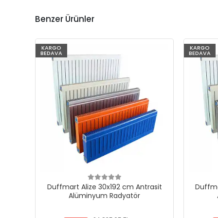
Benzer Ürünler
KARGO
KARGO
BEDAVA
BEDAVA
Duffmart Alize 30x192 cm Antrasit
Duffma
Alüminyum Radyatör