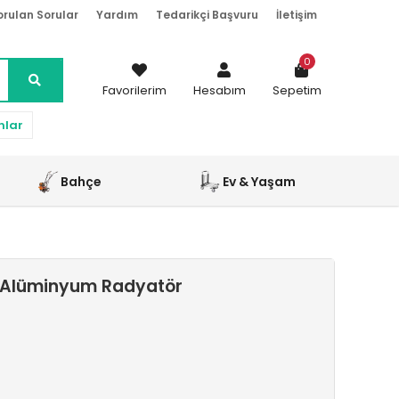
orulan Sorular
Yardım
Tedarikçi Başvuru
İletişim
0
Favorilerim
Hesabım
Sepetim
nlar
Bahçe
Ev & Yaşam
ı Alüminyum Radyatör