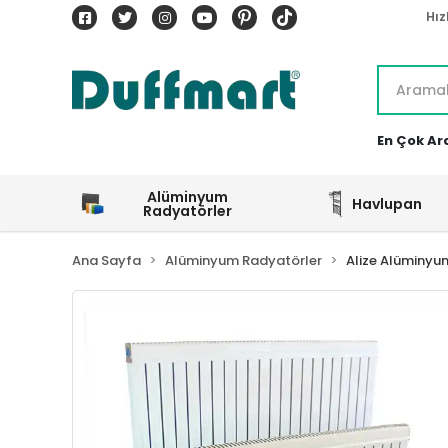
Hız
En Çok Ar
Alüminyum
Havlupan
Radyatörler
Ana Sayfa
Alüminyum Radyatörler
Alize Alüminyu