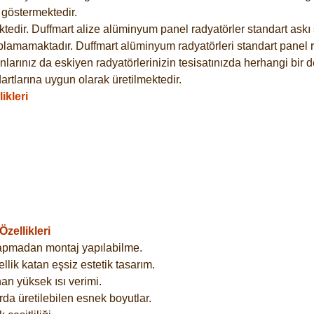
göstermektedir.
dir. Duffmart alize alüminyum panel radyatörler standart askı s
plamamaktadır. Duffmart alüminyum radyatörleri standart panel ra
larınız da eskiyen radyatörlerinizin tesisatınızda herhangi bir d
tlarına uygun olarak üretilmektedir.
ikleri
zellikleri
yapmadan montaj yapılabilme.
lik katan eşsiz estetik tasarım.
an yüksek ısı verimi.
rda üretilebilen esnek boyutlar.