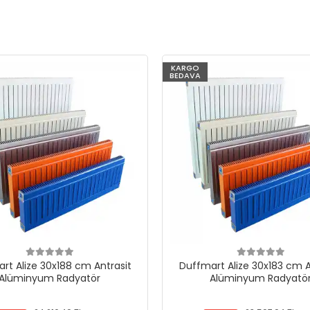
KARGO
BEDAVA
rt Alize 30x188 cm Antrasit
Duffmart Alize 30x183 cm A
Alüminyum Radyatör
Alüminyum Radyatö