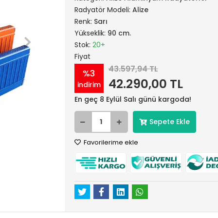
Radyatör Modeli:
Alize
Renk:
Sarı
Yükseklik:
90 cm.
Stok:
20+
Fiyat
43.597,94 TL
%3
42.290,00 TL
indirim
En geç 8 Eylül Salı günü kargoda!
Sepete Ekle
Favorilerime ekle