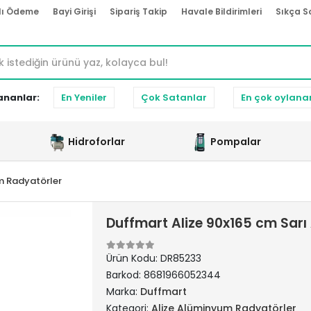
lı Ödeme
Bayi Girişi
Sipariş Takip
Havale Bildirimleri
Sıkça S
ananlar:
En Yeniler
Çok Satanlar
En çok oylana
Hidroforlar
Pompalar
m Radyatörler
Duffmart Alize 90x165 cm Sar
Ürün Kodu:
DR85233
Barkod:
8681966052344
Marka:
Duffmart
Kategori:
Alize Alüminyum Radyatörler