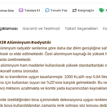
Tavsiye Et
Yorum Yaz
Karşılaştır
rime Ekle
çıklaması
Garanti ve Teslimat
Taksit Seçenekleri
Yo
-1028 Alüminyum Radyatör
lüminyum radyatör serilerine göre daha dar dilim genişliğine sah
ksek ısı elde edilmektedir. Özel alüminyum kaynağı ile yüksek hi
rda üretilmektedir.
alüminyum ham maddeler kullanılarak yüksek standartlardaki imal
koratif ısıtma ürünüdür.
ısı transferine uygun tasarlanmıştır. 1000 Kcal/h ısıyı 0,64 litre
sı için kullanılan suyun ise %20’sine karşılık gelmektedir. Bu is
 sıvı) miktarını azaltmakta ve kombi yada kazanınızdan kaynaklan
rde üretildiğinden bina içerisindeki dekorasyona uygun renklerde
ik boya kullanıldığından zamanla renk solması söz konusu değil