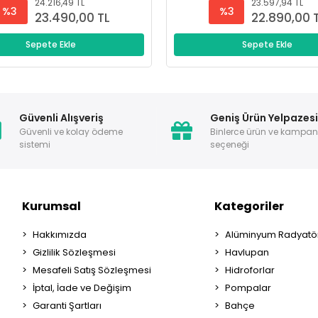
24.216,49 TL
23.597,94 TL
%3
%3
23.490,00 TL
22.890,00 
Sepete Ekle
Sepete Ekle
Güvenli Alışveriş
Geniş Ürün Yelpazes
Güvenli ve kolay ödeme
Binlerce ürün ve kampa
sistemi
seçeneği
Kurumsal
Kategoriler
Hakkımızda
Alüminyum Radyatör
Gizlilik Sözleşmesi
Havlupan
Mesafeli Satış Sözleşmesi
Hidroforlar
İptal, İade ve Değişim
Pompalar
Garanti Şartları
Bahçe