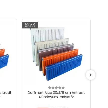
KARGO
KARG
BEDAVA
BEDAV
ntrasit
Duffmart Alize 30x178 cm Antrasit
Duf
r
Alüminyum Radyatör