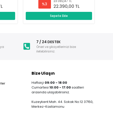
23.082,47 TL
%3
TL
22.390,00 TL
Sepete Ekle
i
7 / 24 DESTEK
nya
Öneri ve şikayetlerinizi bize
iletebilirsiniz.
Bize Ulaşın
Haftaiçi
09:00 - 18:00
ler
Cumartesi
10:00 - 17:00
saatleri
arasında ulaşabilirsiniz.
Kuzeykent Mah. 44. Sokak No:12 37150,
Merkez-Kastamonu