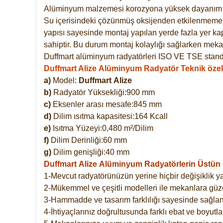
Alüminyum malzemesi korozyona yüksek dayanım 
Su içerisindeki çözünmüş oksijenden etkilenmemekte
yapısı sayesinde montaj yapılan yerde fazla yer ka
sahiptir. Bu durum montaj kolaylığı sağlarken mekan
Duffmart alüminyum radyatörleri ISO VE TSE standar
Duffmart Alize Alüminyum Radyatör Teknik özell
a)
Model:
Duffmart
Alize
b)
Radyatör Yüksekliği:900 mm
c)
Eksenler arası mesafe:845 mm
d)
Dilim ısıtma kapasitesi:164 Kcall
e)
Isıtma Yüzeyi:0,480 m²/Dilim
f)
Dilim Derinliği:60 mm
g)
Dilim genişliği:40 mm
Duffmart Alize
Alüminyum Radyatörlerin Üstün Ö
1-Mevcut radyatörünüzün yerine hiçbir değişiklik 
2-Mükemmel ve çeşitli modelleri ile mekanlara güzel
3-Hammadde ve tasarım farklılığı sayesinde sağlan
4-İhtiyaçlarınız doğrultusunda farklı ebat ve boyutla