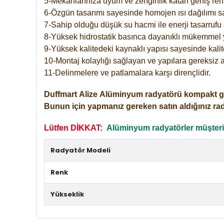
5-Mekanlarınıza uyum ve zenginlik katan geniş renk 
6-Özgün tasarımı sayesinde homojen ısı dağılımı s
7-Sahip olduğu düşük su hacmi ile enerji tasarrufu 
8-Yüksek hidrostatik basınca dayanıklı mükemmel 
9-Yüksek kalitedeki kaynaklı yapısı sayesinde kalit
10-Montaj kolaylığı sağlayan ve yapılara gereksiz a
11-Delinmelere ve patlamalara karşı dirençlidir.
Duffmart
Alize
Alüminyum radyatörü kompakt girişl
Bunun için yapmanız gereken satın aldığınız ra
Lütfen DİKKAT:
Alüminyum radyatörler müşterile
Radyatör Modeli
Renk
Yükseklik