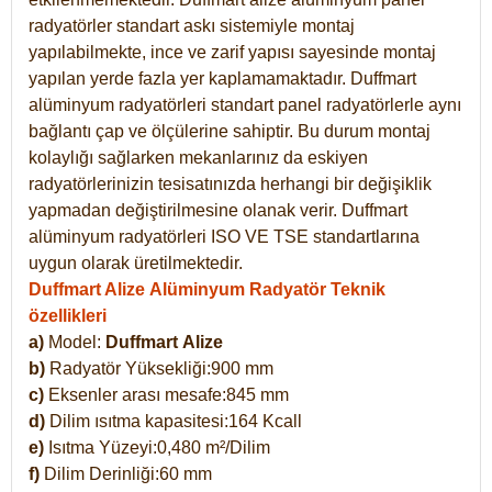
radyatörler standart askı sistemiyle montaj
yapılabilmekte, ince ve zarif yapısı sayesinde montaj
yapılan yerde fazla yer kaplamamaktadır. Duffmart
alüminyum radyatörleri standart panel radyatörlerle aynı
bağlantı çap ve ölçülerine sahiptir. Bu durum montaj
kolaylığı sağlarken mekanlarınız da eskiyen
radyatörlerinizin tesisatınızda herhangi bir değişiklik
yapmadan değiştirilmesine olanak verir. Duffmart
alüminyum radyatörleri ISO VE TSE standartlarına
uygun olarak üretilmektedir.
Duffmart Alize Alüminyum Radyatör Teknik
özellikleri
a)
Model:
Duffmart
Alize
b)
Radyatör Yüksekliği:900 mm
c)
Eksenler arası mesafe:845 mm
d)
Dilim ısıtma kapasitesi:164 Kcall
e)
Isıtma Yüzeyi:0,480 m²/Dilim
f)
Dilim Derinliği:60 mm