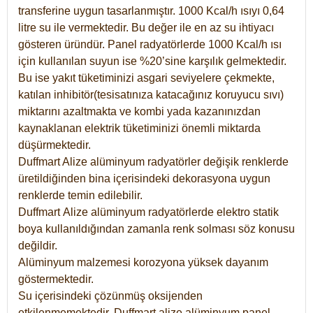
transferine uygun tasarlanmıştır. 1000 Kcal/h ısıyı 0,64
litre su ile vermektedir. Bu değer ile en az su ihtiyacı
gösteren üründür. Panel radyatörlerde 1000 Kcal/h ısı
için kullanılan suyun ise %20’sine karşılık gelmektedir.
Bu ise yakıt tüketiminizi asgari seviyelere çekmekte,
katılan inhibitör(tesisatınıza katacağınız koruyucu sıvı)
miktarını azaltmakta ve kombi yada kazanınızdan
kaynaklanan elektrik tüketiminizi önemli miktarda
düşürmektedir.
Duffmart Alize alüminyum radyatörler değişik renklerde
üretildiğinden bina içerisindeki dekorasyona uygun
renklerde temin edilebilir.
Duffmart
Alize
alüminyum radyatörlerde elektro statik
boya kullanıldığından zamanla renk solması söz konusu
değildir.
Alüminyum malzemesi korozyona yüksek dayanım
göstermektedir.
Su içerisindeki çözünmüş oksijenden
etkilenmemektedir. Duffmart alize alüminyum panel