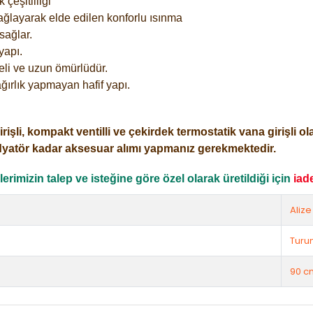
çeşitliliği
ağlayarak elde edilen konforlu ısınma
sağlar.
yapı.
eli ve uzun ömürlüdür.
ğırlık yapmayan hafif yapı.
i, kompakt ventilli ve çekirdek termostatik vana girişli olar
dyatör kadar aksesuar alımı yapmanız gerekmektedir.
rimizin talep ve isteğine göre özel olarak üretildiği için
iad
Alize
Turu
90 c