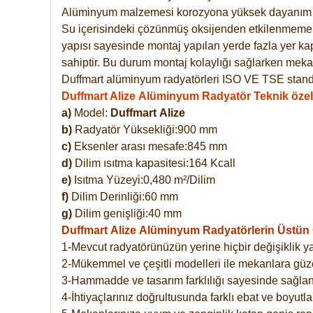
Alüminyum malzemesi korozyona yüksek dayanım 
Su içerisindeki çözünmüş oksijenden etkilenmemekte
yapısı sayesinde montaj yapılan yerde fazla yer ka
sahiptir. Bu durum montaj kolaylığı sağlarken mekan
Duffmart alüminyum radyatörleri ISO VE TSE standar
Duffmart Alize Alüminyum Radyatör Teknik özell
a)
Model:
Duffmart
Alize
b)
Radyatör Yüksekliği:900 mm
c)
Eksenler arası mesafe:845 mm
d)
Dilim ısıtma kapasitesi:164 Kcall
e)
Isıtma Yüzeyi:0,480 m²/Dilim
f)
Dilim Derinliği:60 mm
g)
Dilim genişliği:40 mm
Duffmart Alize
Alüminyum Radyatörlerin Üstün Ö
1-Mevcut radyatörünüzün yerine hiçbir değişiklik 
2-Mükemmel ve çeşitli modelleri ile mekanlara güzel
3-Hammadde ve tasarım farklılığı sayesinde sağlan
4-İhtiyaçlarınız doğrultusunda farklı ebat ve boyutla