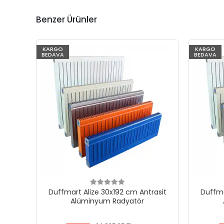
Benzer Ürünler
KARGO
KARGO
BEDAVA
BEDAVA
Duffmart Alize 30x192 cm Antrasit
Duffma
Alüminyum Radyatör