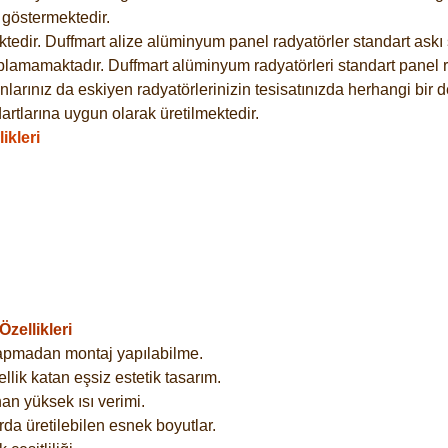
göstermektedir.
dir. Duffmart alize alüminyum panel radyatörler standart askı s
plamamaktadır. Duffmart alüminyum radyatörleri standart panel ra
larınız da eskiyen radyatörlerinizin tesisatınızda herhangi bir d
tlarına uygun olarak üretilmektedir.
ikleri
zellikleri
yapmadan montaj yapılabilme.
lik katan eşsiz estetik tasarım.
an yüksek ısı verimi.
rda üretilebilen esnek boyutlar.