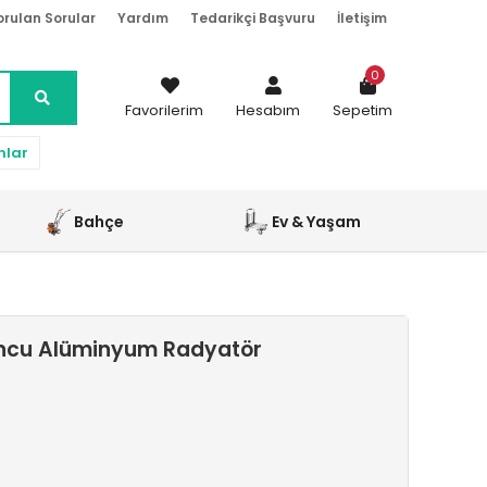
orulan Sorular
Yardım
Tedarikçi Başvuru
İletişim
0
Favorilerim
Hesabım
Sepetim
nlar
Bahçe
Ev & Yaşam
uncu Alüminyum Radyatör