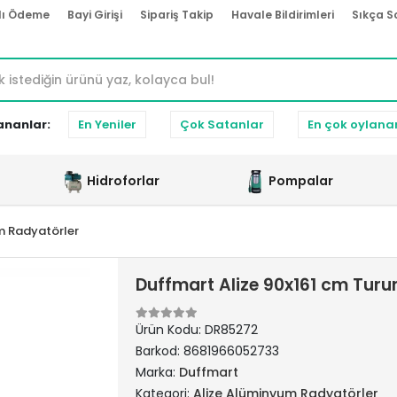
lı Ödeme
Bayi Girişi
Sipariş Takip
Havale Bildirimleri
Sıkça S
ananlar:
En Yeniler
Çok Satanlar
En çok oylana
Hidroforlar
Pompalar
m Radyatörler
Duffmart Alize 90x161 cm Tur
Ürün Kodu:
DR85272
Barkod:
8681966052733
Marka:
Duffmart
Kategori:
Alize Alüminyum Radyatörler