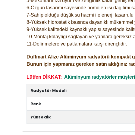
5-Mekanlarınıza uyum ve zenginlik katan geniş renk 
6-Özgün tasarımı sayesinde homojen ısı dağılımı s
7-Sahip olduğu düşük su hacmi ile enerji tasarrufu 
8-Yüksek hidrostatik basınca dayanıklı mükemmel 
9-Yüksek kalitedeki kaynaklı yapısı sayesinde kalit
10-Montaj kolaylığı sağlayan ve yapılara gereksiz a
11-Delinmelere ve patlamalara karşı dirençlidir.
Duffmart
Alize
Alüminyum radyatörü kompakt girişl
Bunun için yapmanız gereken satın aldığınız ra
Lütfen DİKKAT:
Alüminyum radyatörler müşterile
Radyatör Modeli
Renk
Yükseklik