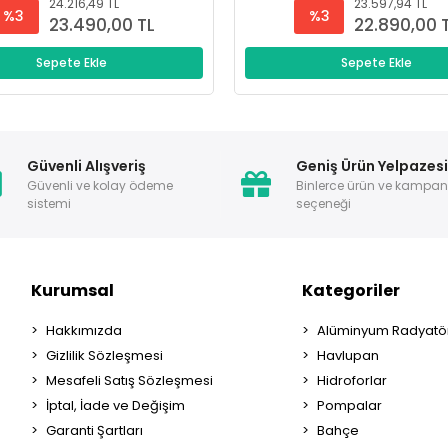
24.216,49 TL
23.597,94 TL
%3
%3
23.490,00 TL
22.890,00 
Sepete Ekle
Sepete Ekle
Güvenli Alışveriş
Geniş Ürün Yelpazes
Güvenli ve kolay ödeme
Binlerce ürün ve kampa
sistemi
seçeneği
Kurumsal
Kategoriler
Hakkımızda
Alüminyum Radyatör
Gizlilik Sözleşmesi
Havlupan
Mesafeli Satış Sözleşmesi
Hidroforlar
İptal, İade ve Değişim
Pompalar
Garanti Şartları
Bahçe