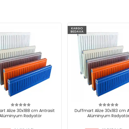
KARGO
BEDAVA
rt Alize 30x188 cm Antrasit
Duffmart Alize 30x183 cm A
Alüminyum Radyatör
Alüminyum Radyatö