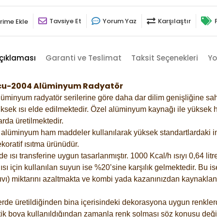
Tavsiye Et
Yorum Yaz
Karşılaştır
rime Ekle
çıklaması
Garanti ve Teslimat
Taksit Seçenekleri
Yo
uncu-2004 Alüminyum Radyatör
lüminyum radyatör serilerine göre daha dar dilim genişliğine sah
ksek ısı elde edilmektedir. Özel alüminyum kaynağı ile yüksek hi
rda üretilmektedir.
alüminyum ham maddeler kullanılarak yüksek standartlardaki imal
koratif ısıtma ürünüdür.
ısı transferine uygun tasarlanmıştır. 1000 Kcal/h ısıyı 0,64 litre
sı için kullanılan suyun ise %20’sine karşılık gelmektedir. Bu is
 sıvı) miktarını azaltmakta ve kombi yada kazanınızdan kaynaklan
rde üretildiğinden bina içerisindeki dekorasyona uygun renklerde
ik boya kullanıldığından zamanla renk solması söz konusu değil