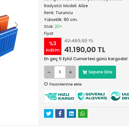
Radyatör Modeli:
Alize
Renk:
Turuncu
Yükseklik:
90 cm.
Stok:
20+
Fiyat
42.463,92 TL
%3
41.190,00 TL
indirim
En geç 5 Eylül Cumartesi günü kargoda!
Sepete Ekle
Favorilerime ekle