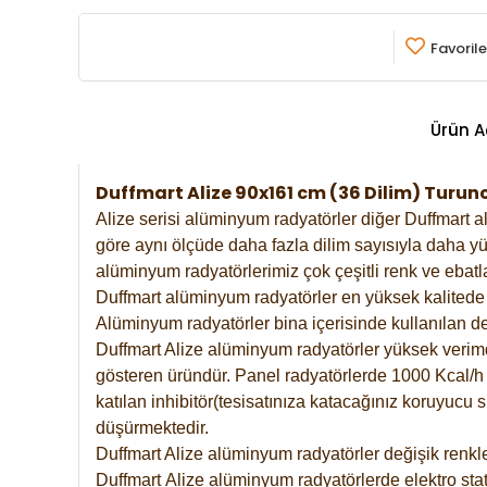
Favorile
Ürün A
Duffmart Alize 90x161 cm (36 Dilim) Tur
Alize serisi alüminyum radyatörler diğer Duffmart a
göre aynı ölçüde daha fazla dilim sayısıyla daha yü
alüminyum radyatörlerimiz çok çeşitli renk ve ebatla
Duffmart alüminyum radyatörler en yüksek kalitede 
Alüminyum radyatörler bina içerisinde kullanılan de
Duffmart Alize alüminyum radyatörler yüksek verimde 
gösteren üründür. Panel radyatörlerde 1000 Kcal/h ı
katılan inhibitör(tesisatınıza katacağınız koruyucu
düşürmektedir.
Duffmart Alize alüminyum radyatörler değişik renkle
Duffmart
Alize
alüminyum radyatörlerde elektro stat