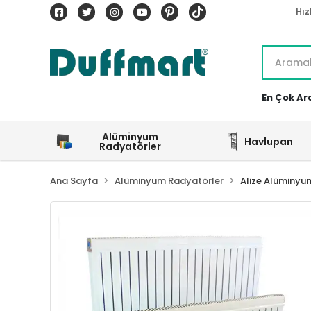
Hız
En Çok Ar
Alüminyum
Havlupan
Radyatörler
Ana Sayfa
Alüminyum Radyatörler
Alize Alüminyu