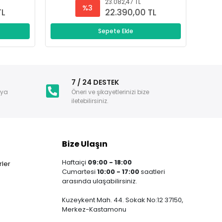
23.082,47 TL
%3
TL
22.390,00 TL
Sepete Ekle
i
7 / 24 DESTEK
nya
Öneri ve şikayetlerinizi bize
iletebilirsiniz.
Bize Ulaşın
Haftaiçi
09:00 - 18:00
ler
Cumartesi
10:00 - 17:00
saatleri
arasında ulaşabilirsiniz.
Kuzeykent Mah. 44. Sokak No:12 37150,
Merkez-Kastamonu