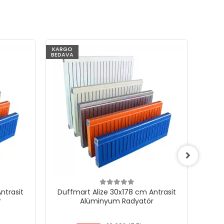
KARGO
KARG
BEDAVA
BEDAV
ntrasit
Duffmart Alize 30x178 cm Antrasit
Duf
r
Alüminyum Radyatör