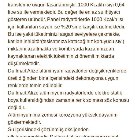
transferine uygun tasarlanmıştır. 1000 Kcal/h ısıyı 0,64
litre su ile vermektedir. Bu değer ile en az su ihtiyacı
gösteren üründür. Panel radyatörlerde 1000 Kcal/h ısı
için kullanılan suyun ise %20’sine karşılık gelmektedir.
Bu ise yakıt tüketiminizi asgari seviyelere çekmekte,
katılan inhibitör(tesisatınıza katacağınız koruyucu sıvı)
miktarını azaltmakta ve kombi yada kazanınızdan
kaynaklanan elektrik tüketiminizi önemli miktarda
düşürmektedir.
Duffmart Alize alüminyum radyatörler değişik renklerde
üretildiğinden bina içerisindeki dekorasyona uygun
renklerde temin edilebilir.
Duffmart
Alize
alüminyum radyatörlerde elektro statik
boya kullanıldığından zamanla renk solması söz konusu
değildir.
Alüminyum malzemesi korozyona yüksek dayanım
göstermektedir.
Su içerisindeki çözünmüş oksijenden
etkilenmemektedir. Duffmart alize alüminyum panel