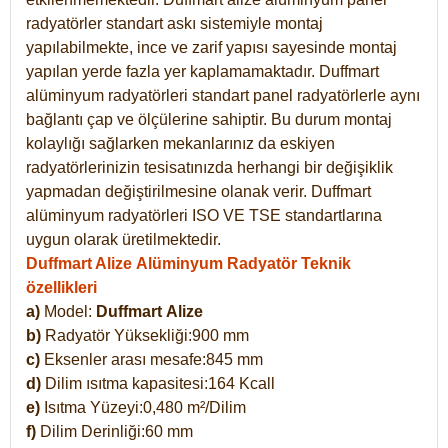
radyatörler standart askı sistemiyle montaj
yapılabilmekte, ince ve zarif yapısı sayesinde montaj
yapılan yerde fazla yer kaplamamaktadır. Duffmart
alüminyum radyatörleri standart panel radyatörlerle aynı
bağlantı çap ve ölçülerine sahiptir. Bu durum montaj
kolaylığı sağlarken mekanlarınız da eskiyen
radyatörlerinizin tesisatınızda herhangi bir değişiklik
yapmadan değiştirilmesine olanak verir. Duffmart
alüminyum radyatörleri ISO VE TSE standartlarına
uygun olarak üretilmektedir.
Duffmart Alize Alüminyum Radyatör Teknik
özellikleri
a)
Model:
Duffmart
Alize
b)
Radyatör Yüksekliği:900 mm
c)
Eksenler arası mesafe:845 mm
d)
Dilim ısıtma kapasitesi:164 Kcall
e)
Isıtma Yüzeyi:0,480 m²/Dilim
f)
Dilim Derinliği:60 mm