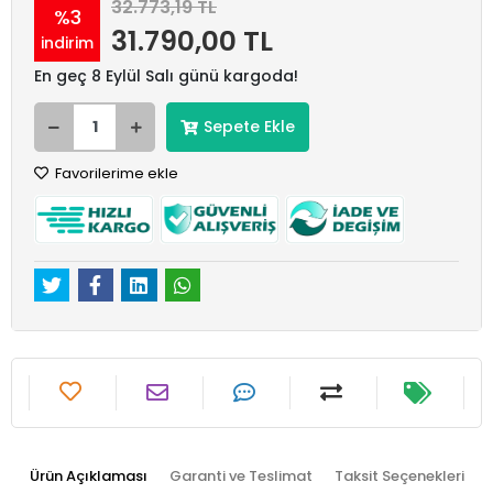
32.773,19 TL
%3
31.790,00 TL
indirim
En geç 8 Eylül Salı günü kargoda!
Sepete Ekle
Favorilerime ekle
Ürün Açıklaması
Garanti ve Teslimat
Taksit Seçenekleri