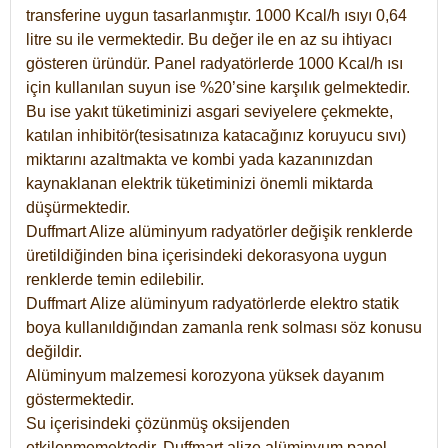
transferine uygun tasarlanmıştır. 1000 Kcal/h ısıyı 0,64
litre su ile vermektedir. Bu değer ile en az su ihtiyacı
gösteren üründür. Panel radyatörlerde 1000 Kcal/h ısı
için kullanılan suyun ise %20’sine karşılık gelmektedir.
Bu ise yakıt tüketiminizi asgari seviyelere çekmekte,
katılan inhibitör(tesisatınıza katacağınız koruyucu sıvı)
miktarını azaltmakta ve kombi yada kazanınızdan
kaynaklanan elektrik tüketiminizi önemli miktarda
düşürmektedir.
Duffmart Alize alüminyum radyatörler değişik renklerde
üretildiğinden bina içerisindeki dekorasyona uygun
renklerde temin edilebilir.
Duffmart
Alize
alüminyum radyatörlerde elektro statik
boya kullanıldığından zamanla renk solması söz konusu
değildir.
Alüminyum malzemesi korozyona yüksek dayanım
göstermektedir.
Su içerisindeki çözünmüş oksijenden
etkilenmemektedir. Duffmart alize alüminyum panel