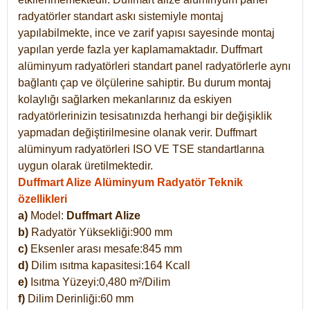
radyatörler standart askı sistemiyle montaj
yapılabilmekte, ince ve zarif yapısı sayesinde montaj
yapılan yerde fazla yer kaplamamaktadır. Duffmart
alüminyum radyatörleri standart panel radyatörlerle aynı
bağlantı çap ve ölçülerine sahiptir. Bu durum montaj
kolaylığı sağlarken mekanlarınız da eskiyen
radyatörlerinizin tesisatınızda herhangi bir değişiklik
yapmadan değiştirilmesine olanak verir. Duffmart
alüminyum radyatörleri ISO VE TSE standartlarına
uygun olarak üretilmektedir.
Duffmart Alize Alüminyum Radyatör Teknik
özellikleri
a)
Model:
Duffmart
Alize
b)
Radyatör Yüksekliği:900 mm
c)
Eksenler arası mesafe:845 mm
d)
Dilim ısıtma kapasitesi:164 Kcall
e)
Isıtma Yüzeyi:0,480 m²/Dilim
f)
Dilim Derinliği:60 mm