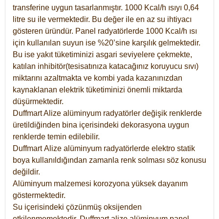
transferine uygun tasarlanmıştır. 1000 Kcal/h ısıyı 0,64
litre su ile vermektedir. Bu değer ile en az su ihtiyacı
gösteren üründür. Panel radyatörlerde 1000 Kcal/h ısı
için kullanılan suyun ise %20’sine karşılık gelmektedir.
Bu ise yakıt tüketiminizi asgari seviyelere çekmekte,
katılan inhibitör(tesisatınıza katacağınız koruyucu sıvı)
miktarını azaltmakta ve kombi yada kazanınızdan
kaynaklanan elektrik tüketiminizi önemli miktarda
düşürmektedir.
Duffmart Alize alüminyum radyatörler değişik renklerde
üretildiğinden bina içerisindeki dekorasyona uygun
renklerde temin edilebilir.
Duffmart
Alize
alüminyum radyatörlerde elektro statik
boya kullanıldığından zamanla renk solması söz konusu
değildir.
Alüminyum malzemesi korozyona yüksek dayanım
göstermektedir.
Su içerisindeki çözünmüş oksijenden
etkilenmemektedir. Duffmart alize alüminyum panel