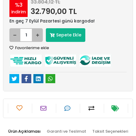
33.804,12 TL
%3
32.790,00 TL
indirim
En geç 7 Eylül Pazartesi günü kargoda!
Sepete Ekle
Favorilerime ekle
Ürün Açıklaması
Garanti ve Teslimat
Taksit Seçenekleri