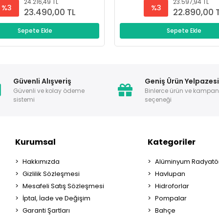
24.216,49 TL
23.597,94 TL
%3
%3
23.490,00 TL
22.890,00 
Sepete Ekle
Sepete Ekle
Güvenli Alışveriş
Geniş Ürün Yelpazes
Güvenli ve kolay ödeme
Binlerce ürün ve kampa
sistemi
seçeneği
Kurumsal
Kategoriler
Hakkımızda
Alüminyum Radyatör
Gizlilik Sözleşmesi
Havlupan
Mesafeli Satış Sözleşmesi
Hidroforlar
İptal, İade ve Değişim
Pompalar
Garanti Şartları
Bahçe