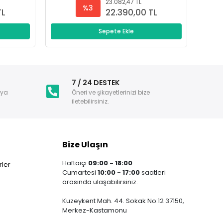
23.082,47 TL
%3
TL
22.390,00 TL
Sepete Ekle
i
7 / 24 DESTEK
nya
Öneri ve şikayetlerinizi bize
iletebilirsiniz.
Bize Ulaşın
Haftaiçi
09:00 - 18:00
ler
Cumartesi
10:00 - 17:00
saatleri
arasında ulaşabilirsiniz.
Kuzeykent Mah. 44. Sokak No:12 37150,
Merkez-Kastamonu