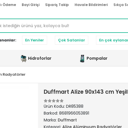
lı Ödeme
Bayi Girişi
Sipariş Takip
Havale Bildirimleri
Sıkça S
ananlar:
En Yeniler
Çok Satanlar
En çok oylana
Hidroforlar
Pompalar
m Radyatörler
Duffmart Alize 90x143 cm Yeş
Ürün Kodu:
DR85388
Barkod:
8681966053891
Marka:
Duffmart
Kategori:
Alize Alüminyum Radyatörler