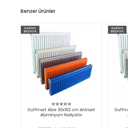
Benzer Ürünler
KARGO
KARGO
BEDAVA
BEDAVA
Duffmart Alize 30x192 cm Antrasit
Duffma
Alüminyum Radyatör