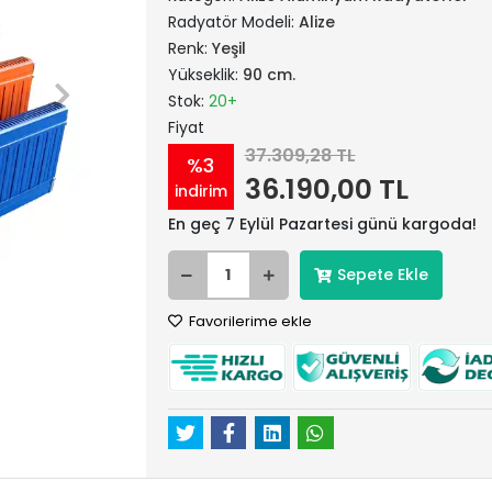
Radyatör Modeli:
Alize
Renk:
Yeşil
Yükseklik:
90 cm.
Stok:
20+
Fiyat
37.309,28 TL
%3
36.190,00 TL
indirim
En geç 7 Eylül Pazartesi günü kargoda!
Sepete Ekle
Favorilerime ekle