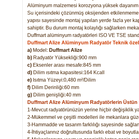
Alüminyum malzemesi korozyona yüksek dayanım 
Su içerisindeki çözünmüş oksijenden etkilenmemekte
yapısı sayesinde montaj yapılan yerde fazla yer ka
sahiptir. Bu durum montaj kolaylığı sağlarken mekan
Duffmart alüminyum radyatörleri ISO VE TSE standar
Duffmart Alize Alüminyum Radyatör Teknik özell
a)
Model:
Duffmart
Alize
b)
Radyatör Yüksekliği:900 mm
c)
Eksenler arası mesafe:845 mm
d)
Dilim ısıtma kapasitesi:164 Kcall
e)
Isıtma Yüzeyi:0,480 m²/Dilim
f)
Dilim Derinliği:60 mm
g)
Dilim genişliği:40 mm
Duffmart Alize
Alüminyum Radyatörlerin Üstün Ö
1-Mevcut radyatörünüzün yerine hiçbir değişiklik 
2-Mükemmel ve çeşitli modelleri ile mekanlara güzel
3-Hammadde ve tasarım farklılığı sayesinde sağlan
4-İhtiyaçlarınız doğrultusunda farklı ebat ve boyutla