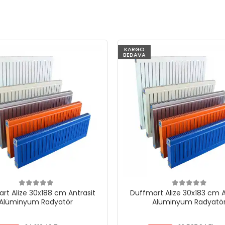
KARGO
BEDAVA
rt Alize 30x188 cm Antrasit
Duffmart Alize 30x183 cm A
Alüminyum Radyatör
Alüminyum Radyatö