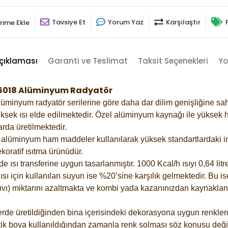
Tavsiye Et
Yorum Yaz
Karşılaştır
rime Ekle
çıklaması
Garanti ve Teslimat
Taksit Seçenekleri
Yo
l-6018 Alüminyum Radyatör
lüminyum radyatör serilerine göre daha dar dilim genişliğine sah
ksek ısı elde edilmektedir. Özel alüminyum kaynağı ile yüksek hi
rda üretilmektedir.
alüminyum ham maddeler kullanılarak yüksek standartlardaki imal
koratif ısıtma ürünüdür.
ısı transferine uygun tasarlanmıştır. 1000 Kcal/h ısıyı 0,64 litre
sı için kullanılan suyun ise %20’sine karşılık gelmektedir. Bu is
 sıvı) miktarını azaltmakta ve kombi yada kazanınızdan kaynaklan
rde üretildiğinden bina içerisindeki dekorasyona uygun renklerde
ik boya kullanıldığından zamanla renk solması söz konusu değil