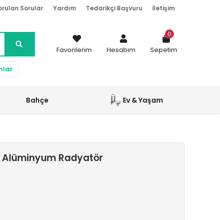
orulan Sorular
Yardım
Tedarikçi Başvuru
İletişim
0
Favorilerim
Hesabım
Sepetim
nlar
Bahçe
Ev & Yaşam
il Alüminyum Radyatör