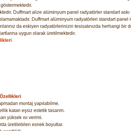
göstermektedir.
dir. Duffmart alize alüminyum panel radyatörler standart askı s
plamamaktadır. Duffmart alüminyum radyatörleri standart panel ra
larınız da eskiyen radyatörlerinizin tesisatınızda herhangi bir d
tlarına uygun olarak üretilmektedir.
ikleri
zellikleri
yapmadan montaj yapılabilme.
lik katan eşsiz estetik tasarım.
an yüksek ısı verimi.
rda üretilebilen esnek boyutlar.