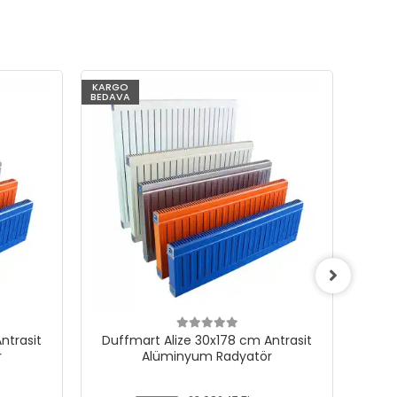
KARGO
KARG
BEDAVA
BEDAV
ntrasit
Duffmart Alize 30x178 cm Antrasit
Duf
r
Alüminyum Radyatör