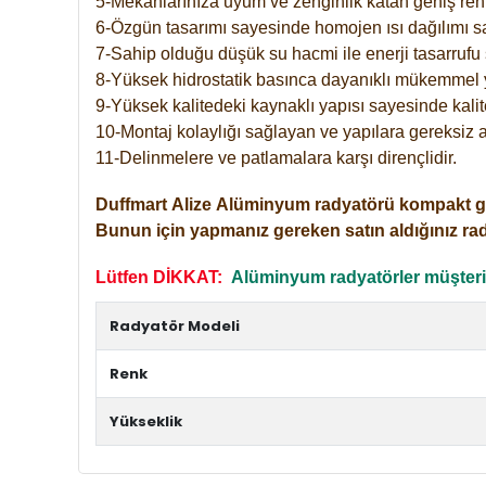
5-Mekanlarınıza uyum ve zenginlik katan geniş renk 
6-Özgün tasarımı sayesinde homojen ısı dağılımı s
7-Sahip olduğu düşük su hacmi ile enerji tasarrufu 
8-Yüksek hidrostatik basınca dayanıklı mükemmel 
9-Yüksek kalitedeki kaynaklı yapısı sayesinde kalit
10-Montaj kolaylığı sağlayan ve yapılara gereksiz a
11-Delinmelere ve patlamalara karşı dirençlidir.
Duffmart
Alize
Alüminyum radyatörü kompakt girişl
Bunun için yapmanız gereken satın aldığınız ra
Lütfen DİKKAT:
Alüminyum radyatörler müşterile
Radyatör Modeli
Renk
Yükseklik