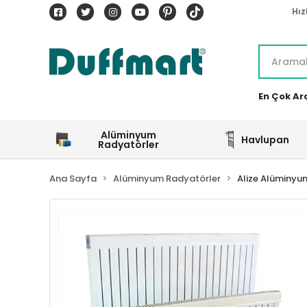
Hız
En Çok Ar
Alüminyum
Havlupan
Radyatörler
Ana Sayfa
Alüminyum Radyatörler
Alize Alüminyu