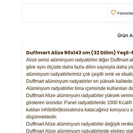
Favorile
Ürün A
Duffmart Alize 90x143 cm (32 Dilim) Yeşi
Alize serisi alüminyum radyatörler diğer Duffmart a
göre aynı ölçüde daha fazla dilim sayısıyla daha yü
alüminyum radyatörlerimiz çok çeşitli renk ve ebatla
Duffmart alüminyum radyatörler en yüksek kalitede 
Alüminyum radyatörler bina içerisinde kullanılan de
Duffmart Alize alüminyum radyatörler yüksek verimde 
gösteren üründür. Panel radyatörlerde 1000 Kcal/h ı
katılan inhibitör(tesisatınıza katacağınız koruyucu
düşürmektedir.
Duffmart Alize alüminyum radyatörler değişik renkle
Duffmart
Alize
alüminyum radyatörlerde elektro stat